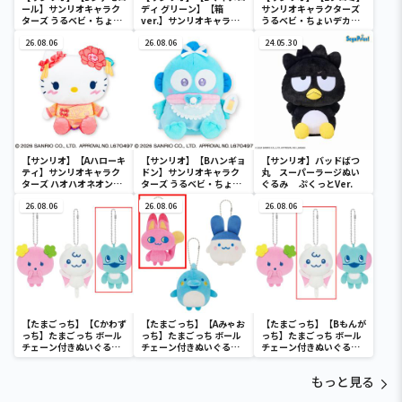
ール】サンリオキャラク
ディ グリーン】【箱
サンリオキャラクターズ
ターズ うるベビ・ちょい
ver.】サンリオキャラク
うるベビ・ちょいデカド
デカドール
ターズ おおきな
ール
26.08.06
SOFVIMATES～マイメロ
26.08.06
24.05.30
ディ マーメイドver. ～
【サンリオ】【Aハローキ
【サンリオ】【Bハンギョ
【サンリオ】バッドばつ
ティ】サンリオキャラク
ドン】サンリオキャラク
丸 スーパーラージぬい
ターズ ハオハオネオンタ
ターズ うるベビ・ちょい
ぐるみ ぷくっとVer.
ウンドールBIGタイプ1
デカドール
26.08.06
26.08.06
26.08.06
【たまごっち】【Cかわず
【たまごっち】【Aみゃお
【たまごっち】【Bもんが
っち】たまごっち ボール
っち】たまごっち ボール
っち】たまごっち ボール
チェーン付きぬいぐるみ
チェーン付きぬいぐるみ
チェーン付きぬいぐるみ
～Tamagotchi
～Tamagotchi
～Tamagotchi
Paradise～vol.3
Paradise～vol.2-R
Paradise～vol.3
もっと見る