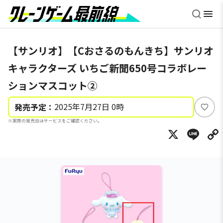
【サンリオ】【Cおさるのもんきち】サンリオ
キャラクターズ いちご新聞650号コラボレー
ションマスコット②
2025年7月27日 0時
発売予定：
い
※実際の発売日はサービスをご確認ください。
い
X
Li
ね