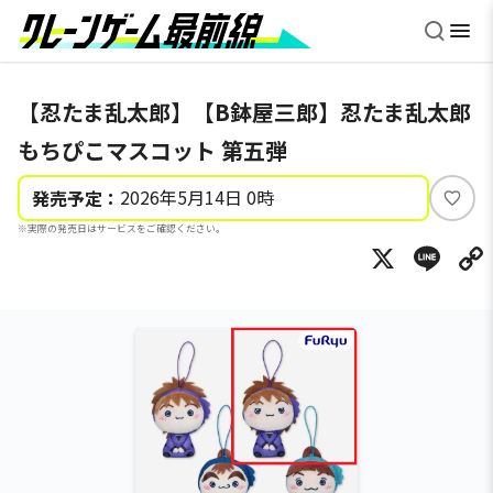
【忍たま乱太郎】【B鉢屋三郎】忍たま乱太郎
もちぴこマスコット 第五弾
2026年5月14日 0時
発売予定：
い
※実際の発売日はサービスをご確認ください。
い
X
Li
ね