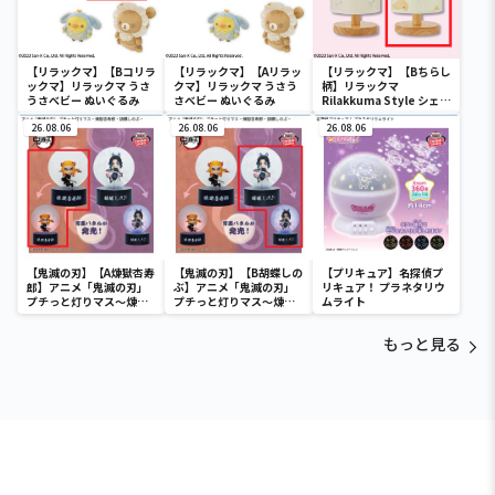
【リラックマ】【Bコリラ
【リラックマ】【Aリラッ
【リラックマ】【Bちらし
ックマ】リラックマ うさ
クマ】リラックマ うさう
柄】リラックマ
うさべビー ぬいぐるみ
さべビー ぬいぐるみ
Rilakkuma Style シェー
ドライト
26.08.06
26.08.06
26.08.06
【鬼滅の刃】【A煉獄杏寿
【鬼滅の刃】【B胡蝶しの
【プリキュア】名探偵プ
郎】アニメ「鬼滅の刃」
ぶ】アニメ「鬼滅の刃」
リキュア！ プラネタリウ
プチっと灯りマス～煉獄
プチっと灯りマス～煉獄
ムライト
杏寿郎・胡蝶しのぶ～
杏寿郎・胡蝶しのぶ～
もっと見る