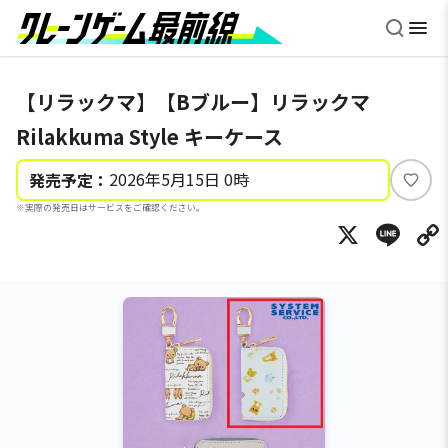
【リラックマ】【Bブルー】リラックマ
Rilakkuma Style キーケース
2026年5月15日 0時
発売予定：
い
※実際の発売日はサービスをご確認ください。
い
X
Li
ね