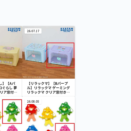
26.07.17
し】【Aパ
【リラックマ】【Bパープ
コぐらし 夢
ル】リラックマ ゲーミング
クリア窓付き
リラックマ クリア窓付き収
納ボックス
26.08.05