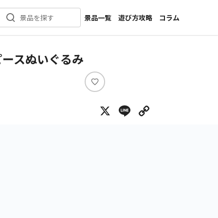
景品一覧
遊び方攻略
コラム
景品を探す
新着景品
インタビュー
カテゴリ一覧
ニュース
ピースぬいぐるみ
作品名一覧
店舗
メーカー一覧
開発
い
い
攻略
X
Line
Copy Lin
ね
プライズ
イベント
キャラ特集