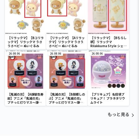
【リラックマ】【Bコリラ
【リラックマ】【Aリラッ
【リラックマ】【Bちらし
ックマ】リラックマ うさ
クマ】リラックマ うさう
柄】リラックマ
うさべビー ぬいぐるみ
さべビー ぬいぐるみ
Rilakkuma Style シェー
ドライト
26.08.06
26.08.06
26.08.06
【鬼滅の刃】【A煉獄杏寿
【鬼滅の刃】【B胡蝶しの
【プリキュア】名探偵プ
郎】アニメ「鬼滅の刃」
ぶ】アニメ「鬼滅の刃」
リキュア！ プラネタリウ
プチっと灯りマス～煉獄
プチっと灯りマス～煉獄
ムライト
杏寿郎・胡蝶しのぶ～
杏寿郎・胡蝶しのぶ～
もっと見る