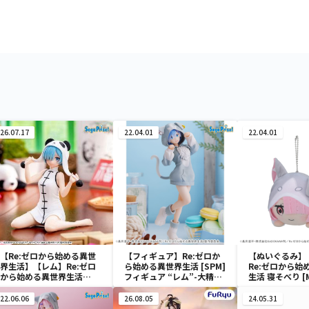
26.07.17
22.04.01
22.04.01
【Re:ゼロから始める異世
【フィギュア】Re:ゼロか
【ぬいぐるみ】
界生活】【レム】Re:ゼロ
ら始める異世界生活 [SPM]
Re:ゼロから始
から始める異世界生活
フィギュア “レム”-大精霊
生活 寝そべり [
Yumemirize ‐レム‐～大
パック-
るみ “エミリア
熊猫～
ム”-大精霊パッ
22.06.06
26.08.05
24.05.31