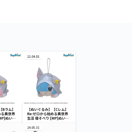
22.04.01
【Bラム】
【ぬいぐるみ】【Cレム】
める異世界
Re:ゼロから始める異世界
MP]ぬいぐ
生活 寝そべり [MP]ぬいぐ
＆ラム＆レ
るみ “エミリア＆ラム＆レ
ク-
ム”-大精霊パック-
24.05.31