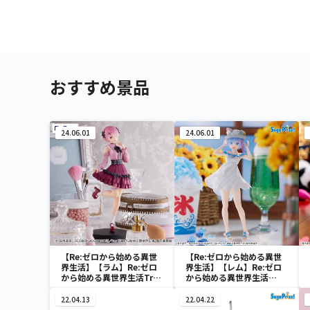
おすすめ景品
24.06.01
24.06.01
【Re:ゼロから始める異世
【Re:ゼロから始める異世
界生活】【ラム】Re:ゼロ
界生活】【レム】Re:ゼロ
から始める異世界生活Trio
から始める異世界生活
－Try－iT Figureーラム・
Luminasta “レム”-にゃ
ガーリーコーデー
つの日-
22.04.13
22.04.22