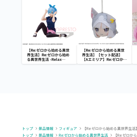
【Re:ゼロから始める異世
【Re:ゼロから始める異世
界生活】Re:ゼロから始め
界生活】【セット配送】
る異世界生活 -Relax
【Aエミリア】Re:ゼロから
time-レム Training style
始める異世界生活 寝そべり
ver.
[MP]ぬいぐるみ “エミリア
＆ラム＆レム”-大精霊パッ
ク-
トップ
景品情報
フィギュア
【Re:ゼロから始める異世界生活】【レ
トップ
景品情報
Re:ゼロから始める異世界生活
【Re:ゼロから