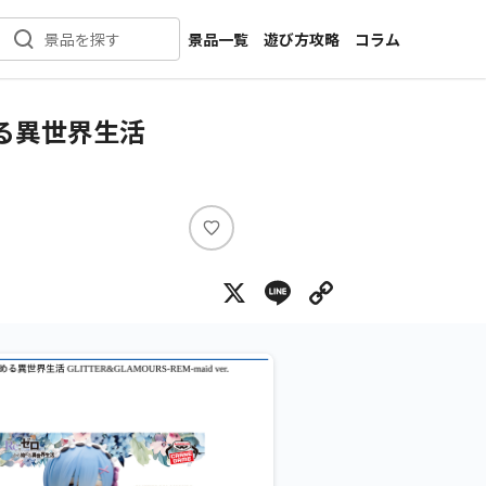
景品一覧
遊び方攻略
コラム
景品を探す
新着景品
インタビュー
カテゴリ一覧
ニュース
める異世界生活
作品名一覧
店舗
メーカー一覧
開発
攻略
い
プライズ
い
X
Line
Copy Lin
ね
イベント
キャラ特集