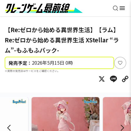
【Re:ゼロから始める異世界生活】【ラム】
Re:ゼロから始める異世界生活 XStellar “ラ
ム”-もふもふパック-
2026年5月15日 0時
発売予定：
い
※実際の発売日はサービスをご確認ください。
い
X
Li
ね