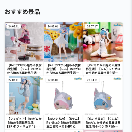
おすすめ景品
24.06.01
24.06.01
26.07.17
【Re:ゼロから始める異世
【Re:ゼロから始める異世
【Re:ゼロから始める異世
界生活】【ラム】Re:ゼロ
界生活】【レム】Re:ゼロ
界生活】【レム】Re:ゼロ
から始める異世界生活
から始める異世界生活
から始める異世界生活
Trio－Try－iT Figure
Luminasta “レム”-に
Yumemirize ‐レム‐～
ーラム・ガーリーコーデ
22.04.01
ゃつの日-
22.04.01
大熊猫～
22.04.01
ー
【フィギュア】Re:ゼロか
【ぬいぐるみ】【Bラム】
【ぬいぐるみ】【Cレム】
ら始める異世界生活
Re:ゼロから始める異世界
Re:ゼロから始める異世界
[SPM]フィギュア “レ
生活 寝そべり [MP]ぬい
生活 寝そべり [MP]ぬい
ム”-大精霊パック-
ぐるみ “エミリア＆ラム
ぐるみ “エミリア＆ラム