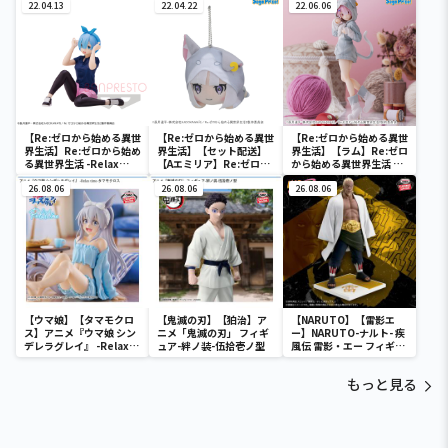
22.04.13
＆レム”-大精霊パック-
22.04.22
＆レム”-大精霊パック-
22.06.06
【Re:ゼロから始める異世
【Re:ゼロから始める異世
【Re:ゼロから始める異世
界生活】Re:ゼロから始め
界生活】【セット配送】
界生活】【ラム】Re:ゼロ
る異世界生活 -Relax
【Aエミリア】Re:ゼロか
から始める異世界生活 フ
time-レム Training
ら始める異世界生活 寝そ
ィギュア“ラム”-大精霊パ
style ver.
26.08.06
べり [MP]ぬいぐるみ “エ
26.08.06
ック-
26.08.06
ミリア＆ラム＆レム”-大
精霊パック-
【ウマ娘】【タマモクロ
【鬼滅の刃】【狛治】ア
【NARUTO】【雷影エ
ス】アニメ『ウマ娘 シン
ニメ「鬼滅の刃」 フィギ
ー】NARUTO-ナルト- 疾
デレラグレイ』 -Relax
ュア-絆ノ装-伍拾壱ノ型
風伝 雷影・エー フィギュ
time-タマモクロス
ア～五影集結…!!～
もっと見る