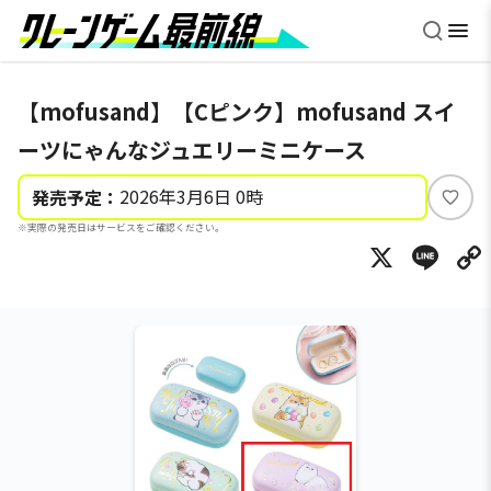
【mofusand】【Cピンク】mofusand スイ
ーツにゃんなジュエリーミニケース
2026年3月6日 0時
発売予定：
い
※実際の発売日はサービスをご確認ください。
い
X
Li
ね