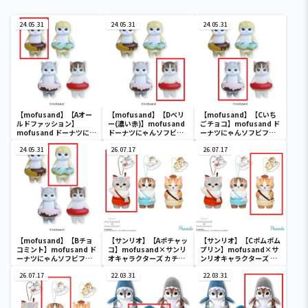
24.05.31
24.05.31
24.05.31
【mofusand】【Aオー
【mofusand】【Dベリ
【mofusand】【Cいち
ルドファッション】
ー(濃い赤)】mofusand
ごチョコ】mofusand ド
mofusand ドーナツにゃ
ドーナツにゃんソフビフ
ーナツにゃんソフビフィ
んソフビフィギュア
ィギュア
ギュア
24.05.31
26.07.17
26.07.17
【mofusand】【Bチョ
【サンリオ】【Aポチャッ
【サンリオ】【Cポムポム
コミント】mofusand ド
コ】mofusand×サンリ
プリン】mofusand×サ
ーナツにゃんソフビフィ
オキャラクターズ カチュ
ンリオキャラクターズ カ
ギュア
ーシャマスコット②
チューシャマスコット②
26.07.17
22.03.31
22.03.31