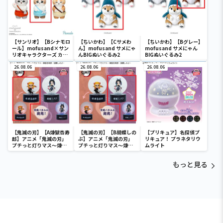
【サンリオ】【Bシナモロ
【ちいかわ】【Cサメわ
【ちいかわ】【Bグレー】
ール】mofusand×サン
ん】mofusand サメにゃ
mofusand サメにゃん
リオキャラクターズ カチ
んBIGぬいぐるみ2
BIGぬいぐるみ2
ューシャマスコット②
26.08.06
26.08.06
26.08.06
【鬼滅の刃】【A煉獄杏寿
【鬼滅の刃】【B胡蝶しの
【プリキュア】名探偵プ
郎】アニメ「鬼滅の刃」
ぶ】アニメ「鬼滅の刃」
リキュア！ プラネタリウ
プチっと灯りマス～煉獄
プチっと灯りマス～煉獄
ムライト
杏寿郎・胡蝶しのぶ～
杏寿郎・胡蝶しのぶ～
もっと見る