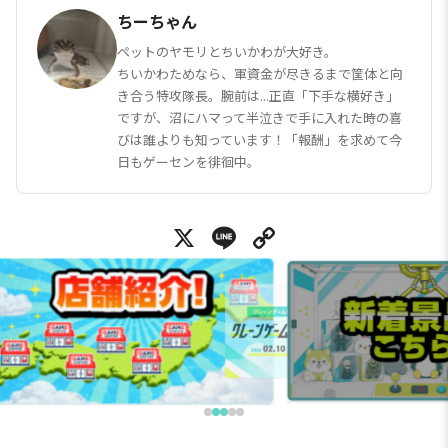
ちーちゃん
ペットのヤモリとちいかわが大好き。
ちいかわためなら、軍資金が尽きるまで筐体と向
き合う特攻隊長。腕前は...正直「下手な横好き」
ですが、沼にハマって半泣きで手に入れた時の喜
びは誰よりも知っています！「報酬」を求めて今
日もゲーセンを徘徊中。
X
Line
Copy Link