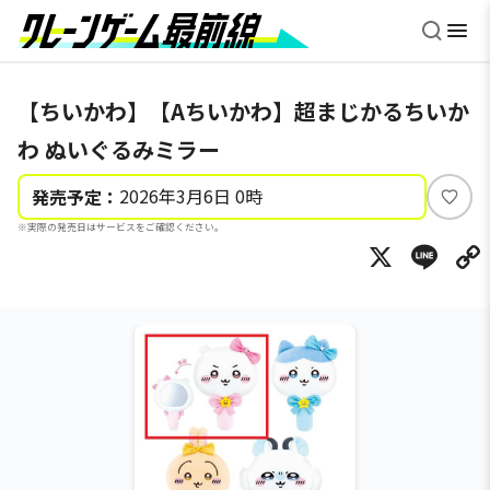
【ちいかわ】【Aちいかわ】超まじかるちいか
わ ぬいぐるみミラー
2026年3月6日 0時
発売予定：
い
※実際の発売日はサービスをご確認ください。
い
X
Li
ね