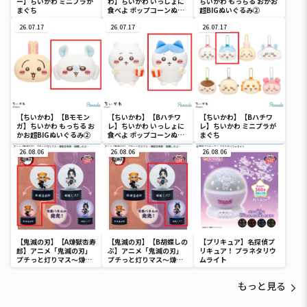
ー】ちいかわ ミニプラが
わ】ちいかわ いっしょに
ちいかわ もっちる おかお
まぐち
食べよ ポップコーンぬい
超BIGぬいぐるみ②
ぐるみ
26.07.17
26.07.17
26.07.17
【ちいかわ】【Bモモン
【ちいかわ】【Bハチワ
【ちいかわ】【Bハチワ
ガ】ちいかわ もっちる お
レ】ちいかわ いっしょに
レ】ちいかわ ミニプラが
かお超BIGぬいぐるみ②
食べよ ポップコーンぬい
まぐち
ぐるみ
26.08.06
26.08.06
26.08.06
【鬼滅の刃】【A煉獄杏寿
【鬼滅の刃】【B胡蝶しの
【プリキュア】名探偵プ
郎】アニメ「鬼滅の刃」
ぶ】アニメ「鬼滅の刃」
リキュア！ プラネタリウ
プチっと灯りマス～煉獄
プチっと灯りマス～煉獄
ムライト
杏寿郎・胡蝶しのぶ～
杏寿郎・胡蝶しのぶ～
もっと見る