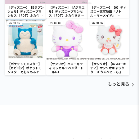
【ディズニー】【Bラプン
【ディズニー】【Aアリエ
【ディズニー】【A】ディ
ツェル】ディズニープリ
ル】ディズニープリンセ
ズニー実写映画『リト
ンセス 【FDT】ふた付き
ス 【FDT】ふた付きタン
ル・マーメイド』
タンブラー
ブラー
[PtZ]折り畳みボックス
26.08.06
26.08.06
チェアー
26.08.06
【ポケットモンスター】
【サンリオ】ハローキテ
【サンリオ】【Aハローキ
【カビゴン】ポケットモ
ィ マジカルラベンダード
ティ】サンリオキャラク
ンスター めちゃもふぐっ
ールGJ
ターズ うるベビ・ちょい
と ほっこりいやされぬい
デカドール
ぐるみ～カビゴン～
もっと見る