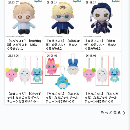
25.03.07
ーン(EX)
25.03.14
25.03.14
【メダリスト】【B明浦路
【メダリスト】【B鴗鳥理
【メダリスト】【A狼嵜
司】メダリスト Mぬい
凰】メダリスト Mぬい
光】メダリスト Mぬい
ぐるみVol.1
ぐるみVol.2
ぐるみVol.2
26.08.06
26.08.06
26.08.06
【たまごっち】【Cかわず
【たまごっち】【Aみゃお
【たまごっち】【Bもんが
っち】たまごっち ボール
っち】たまごっち ボール
っち】たまごっち ボール
チェーン付きぬいぐるみ
チェーン付きぬいぐるみ
チェーン付きぬいぐるみ
～Tamagotchi
～Tamagotchi
～Tamagotchi
Paradise～vol.3
Paradise～vol.2-R
Paradise～vol.3
もっと見る