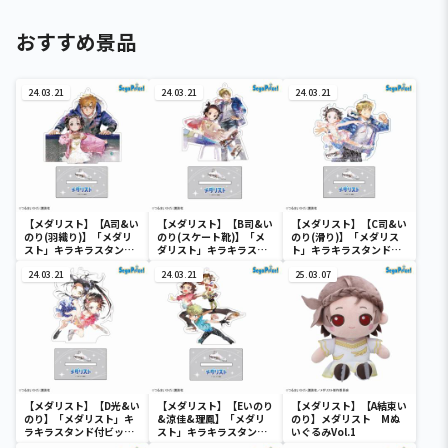
おすすめ景品
24.03.21
24.03.21
24.03.21
【メダリスト】【A司&い
【メダリスト】【B司&い
【メダリスト】【C司&い
のり(羽織り)】「メダリ
のり(スケート靴)】「メ
のり(滑り)】「メダリス
スト」キラキラスタンド
ダリスト」キラキラスタ
ト」キラキラスタンド付
付ビッグクリアキーチェ
ンド付ビッグクリアキー
ビッグクリアキーチェー
ーン(EX)
24.03.21
チェーン(EX)
24.03.21
ン(EX)
25.03.07
【メダリスト】【D光&い
【メダリスト】【Eいのり
【メダリスト】【A結束い
のり】「メダリスト」キ
&涼佳&理鳳】「メダリ
のり】メダリスト Mぬ
ラキラスタンド付ビッグ
スト」キラキラスタンド
いぐるみVol.1
クリアキーチェーン(EX)
付ビッグクリアキーチェ