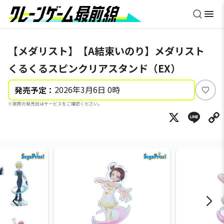
【メダリスト】【A結束いのり】メダリスト
くるくるスピンクリアスタンド（EX）
2026年3月6日 0時
発売予定：
い
※実際の発売日はサービスをご確認ください。
い
X
Li
ね