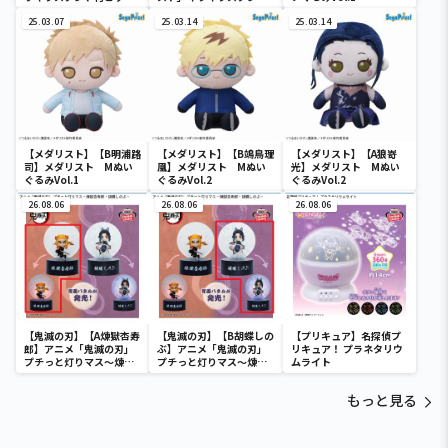
クリアキーチェーン(EX)
付ビッグクリアキーチェ
25.03.07
ーン(EX)
25.03.14
25.03.14
【メダリスト】【B明浦路
【メダリスト】【B鴗鳥理
【メダリスト】【A狼嵜
司】メダリスト Mぬい
凰】メダリスト Mぬい
光】メダリスト Mぬい
ぐるみVol.1
ぐるみVol.2
ぐるみVol.2
26.08.06
26.08.06
26.08.06
【鬼滅の刃】【A煉獄杏寿
【鬼滅の刃】【B胡蝶しの
【プリキュア】名探偵プ
郎】アニメ「鬼滅の刃」
ぶ】アニメ「鬼滅の刃」
リキュア！ プラネタリウ
プチっと灯りマス～煉獄
プチっと灯りマス～煉獄
ムライト
杏寿郎・胡蝶しのぶ～
杏寿郎・胡蝶しのぶ～
もっと見る