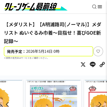
【メダリスト】【A明浦路司(ノーマル)】メダ
リスト ぬいぐるみ巾着～目指せ！喜びGOE新
記録～
2026年5月14日 0時
発売予定：
い
※実際の発売日はサービスをご確認ください。
い
X
Li
ね