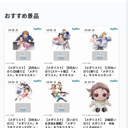
おすすめ景品
24.03.21
24.03.21
24.03.21
【メダリスト】【A司&い
【メダリスト】【B司&い
【メダリスト】【C司&い
のり(羽織り)】「メダリ
のり(スケート靴)】「メ
のり(滑り)】「メダリス
スト」キラキラスタンド
ダリスト」キラキラスタ
ト」キラキラスタンド付
付ビッグクリアキーチェ
ンド付ビッグクリアキー
ビッグクリアキーチェー
ーン(EX)
24.03.21
チェーン(EX)
24.03.21
ン(EX)
25.03.07
【メダリスト】【D光&い
【メダリスト】【Eいのり
【メダリスト】【A結束い
のり】「メダリスト」キ
&涼佳&理鳳】「メダリ
のり】メダリスト Mぬ
ラキラスタンド付ビッグ
スト」キラキラスタンド
いぐるみVol.1