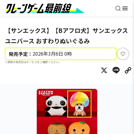
【サンエックス】【Bアフロ犬】サンエックス
ユニバース おすわりぬいぐるみ
2026年3月6日 0時
発売予定：
い
※実際の発売日はサービスをご確認ください。
い
X
Li
ね