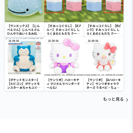
【サンエックス】【じん
【すみっコぐらし】【Aブ
【すみっコぐらし】【Bピ
べえさん】じんべえさん
ルー】すみっコぐらし し
ンク】すみっコぐらし し
ひんやりぬいぐるみXL プ
ろくまのともだち クーラ
ろくまのともだち クーラ
レミアム Part3
ーボックス
ーボックス
26.08.06
26.08.06
26.08.06
【ポケットモンスター】
【サンリオ】ハローキテ
【サンリオ】【Aハローキ
【カビゴン】ポケットモ
ィ マジカルラベンダード
ティ】サンリオキャラク
ンスター めちゃもふぐっ
ールGJ
ターズ うるベビ・ちょい
と ほっこりいやされぬい
デカドール
ぐるみ～カビゴン～
もっと見る