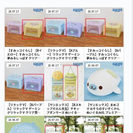
26.07.17
26.07.17
26.07.17
【すみっコぐらし】【Bイ
【リラックマ】【Aブル
【すみっコぐらし】【Aパ
エロー】すみっコぐらし
ー】リラックマ ゲーミン
ープル】すみっコぐらし
夢みるしっぽず クリア窓
グリラックマ クリア窓付
夢みるしっぽず クリア窓
付き収納ボックス
き収納ボックス
付き収納ボックス
26.07.17
23.05.17
23.06.07
【リラックマ】【Bパープ
【サンエックス】【Bスキ
【サンエックス】まめゴ
ル】リラックマ ゲーミン
ップガエル先生】チキッ
マ おそらのすいぞくかん
グリラックマ クリア窓付
プダンサーズ ぬいぐるみ
ぬいぐるみXL プレミアム
き収納ボックス
ウォールポケット
まめゴマ
23.06.07
26.07.30
26.07.30