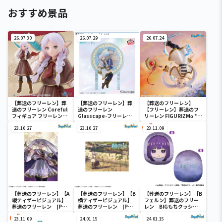
おすすめ景品
26.07.30
26.07.29
26.07.24
【葬送のフリーレン】葬
【葬送のフリーレン】葬
【葬送のフリーレン】
送のフリーレン Coreful
送のフリーレン
【フリーレン】葬送のフ
フィギュア フリーレン～
Glasscape-フリーレン
リーレン FIGURIZMα “フ
探偵ver.～
Ⅱ-
リーレン”～花舞～
23.10.27
23.10.27
23.11.09
【葬送のフリーレン】【A
【葬送のフリーレン】【B
【葬送のフリーレン】【B
縦ティザービジュアル】
横ティザービジュアル】
フェルン】葬送のフリー
葬送のフリーレン [PM]
葬送のフリーレン [PM]
レン BIGもちクッショ
アートクッションVol.1
アートクッションVol.1
ン
23.11.09
24.01.15
24.01.15