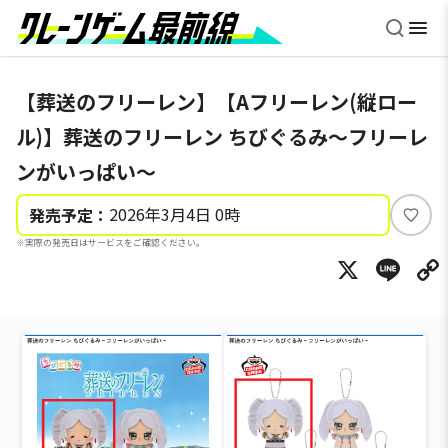
【葬送のフリーレン】【Aフリーレン(縦ロー
ル)】葬送のフリーレン ちびぐるみ～フリーレ
ンがいっぱい～
2026年3月4日 0時
発売予定：
い
※実際の発売日はサービスをご確認ください。
い
X
Li
ね