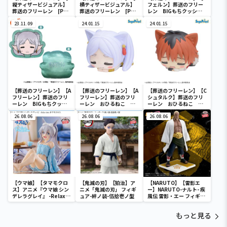
縦ティザービジュアル】
横ティザービジュアル】
フェルン】葬送のフリー
葬送のフリーレン [PM]
葬送のフリーレン [PM]
レン BIGもちクッショ
アートクッションVol.1
アートクッションVol.1
ン
23.11.09
24.01.15
24.01.15
【葬送のフリーレン】【A
【葬送のフリーレン】【A
【葬送のフリーレン】【C
フリーレン】葬送のフリ
フリーレン】葬送のフリ
シュタルク】葬送のフリ
ーレン BIGもちクッシ
ーレン おひるねこ ミ
ーレン おひるねこ ミ
ョン
ニフィギュア（EX）
ニフィギュア（EX）
26.08.06
26.08.06
26.08.06
【ウマ娘】【タマモクロ
【鬼滅の刃】【狛治】ア
【NARUTO】【雷影エ
ス】アニメ『ウマ娘 シン
ニメ「鬼滅の刃」 フィギ
ー】NARUTO-ナルト- 疾
デレラグレイ』 -Relax
ュア-絆ノ装-伍拾壱ノ型
風伝 雷影・エー フィギュ
time-タマモクロス
ア～五影集結…!!～
もっと見る