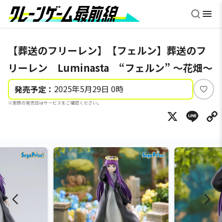
【葬送のフリーレン】【フェルン】葬送のフ
リーレン Luminasta “フェルン” ～花畑～
2025年5月29日 0時
発売予定：
い
※実際の発売日はサービスをご確認ください。
い
X
Li
ね