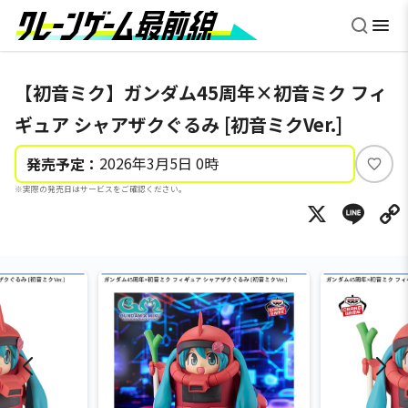
【初音ミク】ガンダム45周年×初音ミク フィ
ギュア シャアザクぐるみ [初音ミクVer.]
2026年3月5日 0時
発売予定：
い
※実際の発売日はサービスをご確認ください。
い
X
Li
ね