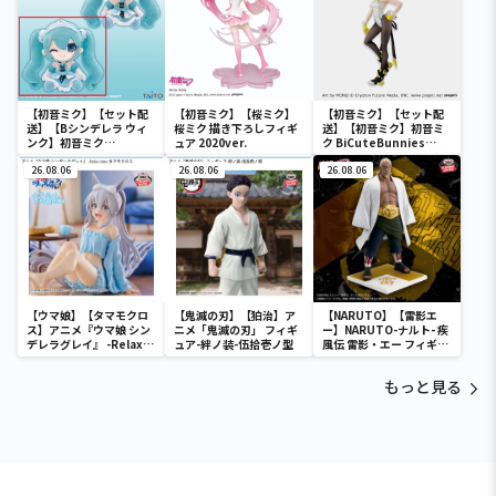
【初音ミク】【セット配
【初音ミク】【桜ミク】
【初音ミク】【セット配
送】【Bシンデレラ ウィ
桜ミク 描き下ろしフィギ
送】【初音ミク】初音ミ
ンク】初音ミク
ュア 2020ver.
ク BiCuteBunnies
wonderland ぬいぐるみ
Figure－ストリートver.
vol.4
26.08.06
26.08.06
－
26.08.06
【ウマ娘】【タマモクロ
【鬼滅の刃】【狛治】ア
【NARUTO】【雷影エ
ス】アニメ『ウマ娘 シン
ニメ「鬼滅の刃」 フィギ
ー】NARUTO-ナルト- 疾
デレラグレイ』 -Relax
ュア-絆ノ装-伍拾壱ノ型
風伝 雷影・エー フィギュ
time-タマモクロス
ア～五影集結…!!～
もっと見る