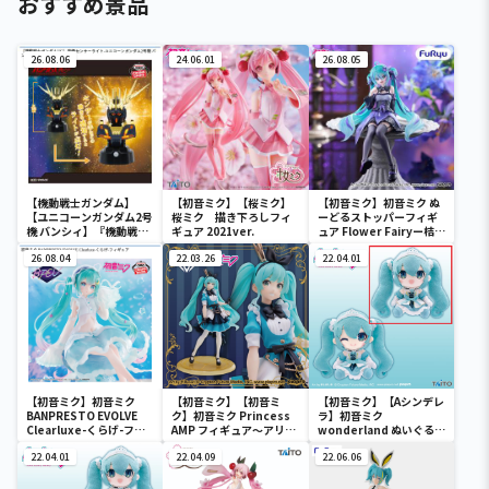
おすすめ景品
26.08.06
24.06.01
26.08.05
【機動戦士ガンダム】
【初音ミク】【桜ミク】
【初音ミク】初音ミク ぬ
【ユニコーンガンダム2号
桜ミク 描き下ろしフィ
ーどるストッパーフィギ
機 バンシィ】『機動戦士
ギュア 2021ver.
ュア Flower Fairyー桔梗
ガンダムUC』 胸像センサ
ー
ーライト-ユニコーンガン
26.08.04
22.03.26
22.04.01
ダム2号機 バンシィ（デ
ストロイモード）-
【初音ミク】初音ミク
【初音ミク】【初音ミ
【初音ミク】【Aシンデレ
BANPRESTO EVOLVE
ク】初音ミク Princess
ラ】初音ミク
Clearluxe-くらげ-フィ
AMP フィギュア～アリス
wonderland ぬいぐるみ
ギュア
ver.～
vol.4
22.04.01
22.04.09
22.06.06