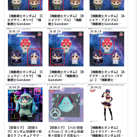
【機動戦士ガンダム】【C
【機動戦士ガンダム】【B
【機動戦士ガンダム】【A
エグザベ・オリベ】『機
シャリア・ブル】『機動
シャア・アズナブル】
動戦士Gundam
戦士Gundam
『機動戦士Gundam
GQuuuuuuX』 ちびぐる
GQuuuuuuX』 ちびぐる
GQuuuuuuX』 ちびぐる
みvol.2
26.05.19
みvol.2
26.05.19
みvol.2
26.05.19
【機動戦士ガンダム】【C
【機動戦士ガンダム】【B
【機動戦士ガンダム】【A
シュウジ・イトウ】『機
ニャアン】『機動戦士
アマテ・ユズリハ（マチ
動戦士Gundam
Gundam
ュ）】『機動戦士
GQuuuuuuX』 ちびぐる
GQuuuuuuX』 ちびぐる
Gundam
みvol.1
26.04.28
みvol.1
26.04.23
GQuuuuuuX』 ちびぐる
26.04.21
みvol.1
【初音ミク】【初音ミ
【初音ミク】【ハロ-初音
【機動戦士ガンダム】
ク】ガンダム45周年×初
ミクver.-】ガンダム45周
【ルナマリア・ホーク】
音ミク フィギュア ザクぐ
年×初音ミク 元気なハロ
『機動戦士ガンダムSEED