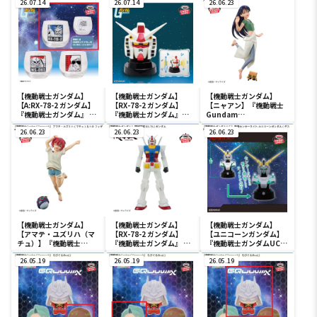
ーライト-ユニコーンガン
26.07.14
26.07.14
26.06.23
ダム2号機 バンシィ（デ
ストロイモード）-
【機動戦士ガンダム】
【機動戦士ガンダム】
【機動戦士ガンダム】
【A:RX-78-2 ガンダム】
【RX-78-2 ガンダム】
【ニャアン】『機動戦士
『機動戦士ガンダム』 グ
『機動戦士ガンダム』
Gundam
ラス
RX-78-2 ガンダムヘッド
GQuuuuuuX』 ニャアン
26.06.23
型スピーカー
26.06.23
＆コンチ フィギュア エン
26.06.23
ディング ver.
【機動戦士ガンダム】
【機動戦士ガンダム】
【機動戦士ガンダム】
【アマテ・ユズリハ（マ
【RX-78-2 ガンダム】
【ユニコーンガンダム】
チュ）】『機動戦士
『機動戦士ガンダム』 限
『機動戦士ガンダムUC』
Gundam
械突破 RX-78-2 ガンダム
胸像センサーライトーユ
GQuuuuuuX』 アマテ・
26.05.19
26.05.19
ニコーンガンダム(デスト
26.05.19
ユズリハ（マチュ）＆ハ
ロイモード 最終決戦仕
ロ フィギュア エンディン
様)-
グ ver.