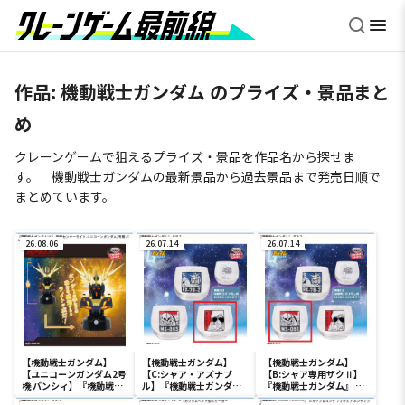
作品:
機動戦士ガンダム
のプライズ・景品まと
め
クレーンゲームで狙えるプライズ・景品を作品名から探せま
す。 機動戦士ガンダムの最新景品から過去景品まで発売日順で
まとめています。
26.08.06
26.07.14
26.07.14
【機動戦士ガンダム】
【機動戦士ガンダム】
【機動戦士ガンダム】
【ユニコーンガンダム2号
【C:シャア・アズナブ
【B:シャア専用ザクⅡ】
機 バンシィ】『機動戦士
ル】『機動戦士ガンダ
『機動戦士ガンダム』 グ
ガンダムUC』 胸像センサ
ム』 グラス
ラス