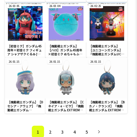
るみ [初音ミクVer.]
スピーカーミクver.
FREEDOM』
26.03.05
26.03.04
GLITTER&GLAMOURS
26.02.25
-Lunamaria Hawke-
Racing ver.
【初音ミク】ガンダム45
【機動戦士ガンダム】
【機動戦士ガンダム】
周年×初音ミク フィギュ
【ハロ】ガンダム45周年
【ユニコーンガンダム】
ア シャアザクぐるみ [初
×初音ミク めちゃもふぐ
『機動戦士ガンダムUC』
音ミクVer.]
っとぬいぐるみ～ハロ～
胸像センサーライト-ユニ
26.01.15
26.01.15
コーンガンダム（デスト
26.01.15
ロイモード）-
【機動戦士ガンダム】【D
【機動戦士ガンダム】【C
【機動戦士ガンダム】【B
セシア・アウェア】『機
ネイア・e・ピケ】『機動
カノ・クランズ】『機動
動戦士ガンダム
戦士ガンダム EXTREME
戦士ガンダム EXTREME
EXTREME VS. 2 インフィ
VS. 2 インフィニットブー
VS. 2 インフィニットブー
ニットブースト』 ぬいぐ
スト』 ぬいぐるみ
スト』 ぬいぐるみ
るみ
1
2
3
4
5