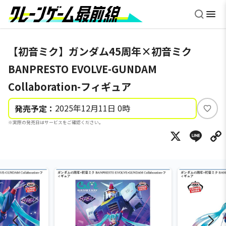
【初音ミク】ガンダム45周年×初音ミク
BANPRESTO EVOLVE-GUNDAM
Collaboration-フィギュア
2025年12月11日 0時
発売予定：
い
※実際の発売日はサービスをご確認ください。
い
X
Li
ね