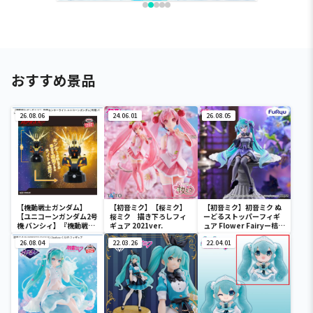
おすすめ景品
26.08.06
24.06.01
26.08.05
【機動戦士ガンダム】
【初音ミク】【桜ミク】
【初音ミク】初音ミク ぬ
【ユニコーンガンダム2号
桜ミク 描き下ろしフィ
ーどるストッパーフィギ
機 バンシィ】『機動戦士
ギュア 2021ver.
ュア Flower Fairyー桔梗
ガンダムUC』 胸像センサ
ー
ーライト-ユニコーンガン
26.08.04
22.03.26
22.04.01
ダム2号機 バンシィ（デ
ストロイモード）-