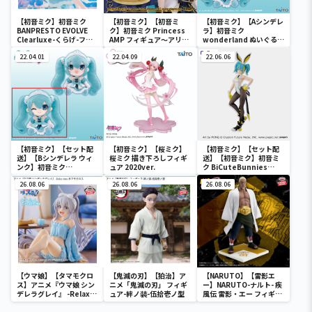
【初音ミク】初音ミク
【初音ミク】【初音ミ
【初音ミク】【Aシンデレ
BANPRESTO EVOLVE
ク】初音ミク Princess
ラ】初音ミク
Clearluxe-くらげ-フィ
AMP フィギュア～アリス
wonderland ぬいぐるみ
ギュア
ver.～
vol.4
22.04.01
22.04.09
22.06.06
【初音ミク】【セット配
【初音ミク】【桜ミク】
【初音ミク】【セット配
送】【Bシンデレラ ウィ
桜ミク 描き下ろしフィギ
送】【初音ミク】初音ミ
ンク】初音ミク
ュア 2020ver.
ク BiCuteBunnies
wonderland ぬいぐるみ
Figure－ストリートver.
vol.4
26.08.06
26.08.06
－
26.08.06
【ウマ娘】【タマモクロ
【鬼滅の刃】【狛治】ア
【NARUTO】【雷影エ
ス】アニメ『ウマ娘 シン
ニメ「鬼滅の刃」 フィギ
ー】NARUTO-ナルト- 疾
デレラグレイ』 -Relax
ュア-絆ノ装-伍拾壱ノ型
風伝 雷影・エー フィギュ
time-タマモクロス
ア～五影集結…!!～