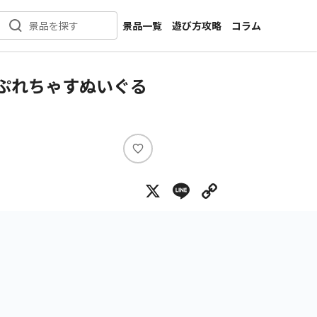
景品一覧
遊び方攻略
コラム
景品を探す
新着景品
インタビュー
カテゴリ一覧
ニュース
 ぷれちゃすぬいぐる
作品名一覧
店舗
メーカー一覧
開発
攻略
い
プライズ
い
X
Line
Copy Lin
ね
イベント
キャラ特集