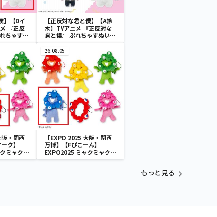
僕】【Dイ
【正反対な君と僕】【A鈴
メ 『正反
木】TVアニメ 『正反対な
ぷれちゃすぬ
君と僕』 ぷれちゃすぬいぐ
るみ
26.08.05
 大阪・関西
【EXPO 2025 大阪・関西
マーク】
万博】【Fぴこーん】
ミャクミャク
EXPO2025 ミャクミャク
付きぬいぐ
カラフルゴム紐付きぬいぐ
るみ
もっと見る