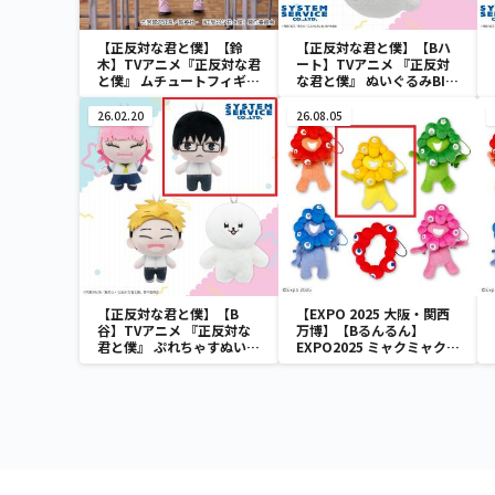
【正反対な君と僕】【鈴
【正反対な君と僕】【Bハ
木】TVアニメ『正反対な君
ート】TVアニメ 『正反対
と僕』 ムチュートフィギュ
な君と僕』 ぬいぐるみBIG
ア―鈴木―
イエティ
26.02.20
26.08.05
【正反対な君と僕】【B
【EXPO 2025 大阪・関西
谷】TVアニメ 『正反対な
万博】【Bるんるん】
君と僕』 ぷれちゃすぬいぐ
EXPO2025 ミャクミャク
るみ
カラフルゴム紐付きぬいぐ
るみ