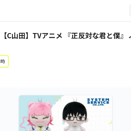
【C山田】TVアニメ 『正反対な君と僕』
0時