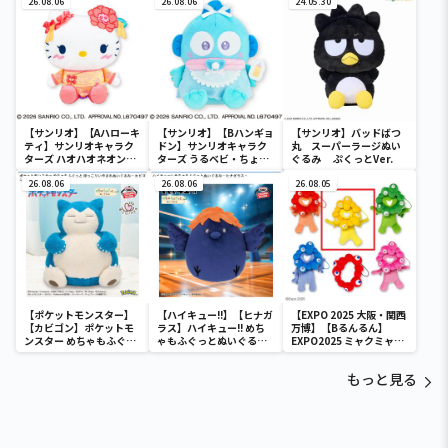
26.08.06
SOFVIMATES～マイメロ
26.08.06
24.05.30
ディ マーメイドver. ～
【サンリオ】【Aハローキ
【サンリオ】【Bハンギョ
【サンリオ】バッドばつ
ティ】サンリオキャラク
ドン】サンリオキャラク
丸 スーパーラージぬい
ターズ ハオハオネオンタ
ターズ うるベビ・ちょい
ぐるみ ぷくっとVer.
ウンドールBIGタイプ1
デカドール
26.08.06
26.08.06
26.08.05
【ポケットモンスター】
【ハイキュー!!】【ヒナガ
【EXPO 2025 大阪・関西
【カビゴン】ポケットモ
ラス】ハイキュー!! めち
万博】【Bるんるん】
ンスター めちゃもふぐっ
ゃもふぐっとぬいぐるみ
EXPO2025 ミャクミャク
と ほっこりいやされぬい
～ヒナガラス～
カラフルゴム紐付きぬい
ぐるみ～カビゴン～
ぐるみ
もっと見る