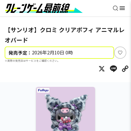
【サンリオ】クロミ クリアポフィ アニマルレ
オパード
2026年2月10日 0時
発売予定：
い
※実際の発売日はサービスをご確認ください。
い
X
Li
ね