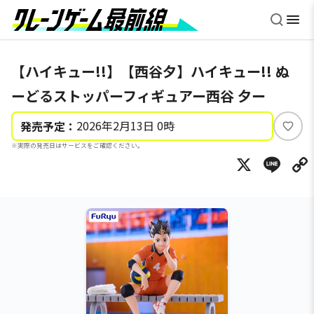
【ハイキュー!!】【西谷夕】ハイキュー!! ぬ
ーどるストッパーフィギュアー西谷 夕ー
2026年2月13日 0時
発売予定：
い
※実際の発売日はサービスをご確認ください。
い
X
Li
ね