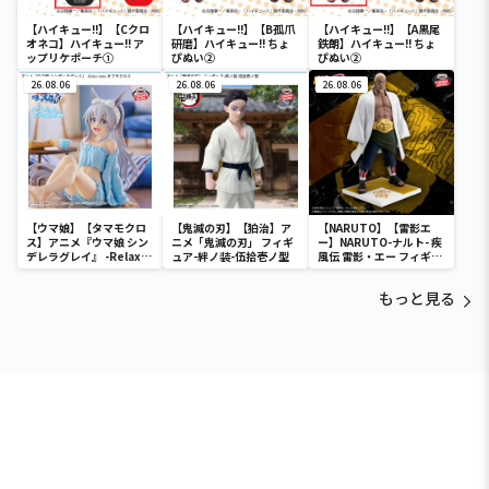
【ハイキュー!!】【Cクロ
【ハイキュー!!】【B孤爪
【ハイキュー!!】【A黒尾
オネコ】ハイキュー!! ア
研磨】ハイキュー!! ちょ
鉄朗】ハイキュー!! ちょ
ップリケポーチ①
ぴぬい②
ぴぬい②
26.08.06
26.08.06
26.08.06
【ウマ娘】【タマモクロ
【鬼滅の刃】【狛治】ア
【NARUTO】【雷影エ
ス】アニメ『ウマ娘 シン
ニメ「鬼滅の刃」 フィギ
ー】NARUTO-ナルト- 疾
デレラグレイ』 -Relax
ュア-絆ノ装-伍拾壱ノ型
風伝 雷影・エー フィギュ
time-タマモクロス
ア～五影集結…!!～
もっと見る