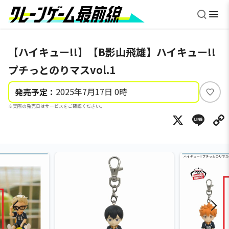
【ハイキュー!!】【B影山飛雄】ハイキュー!!
プチっとのりマスvol.1
2025年7月17日 0時
発売予定：
い
※実際の発売日はサービスをご確認ください。
い
X
Li
ね