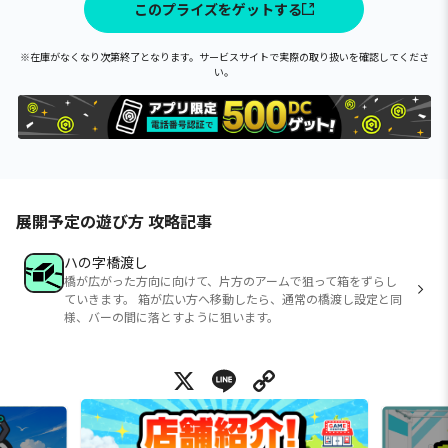
このプライズをゲットする
※在庫がなくなり次第終了となります。サービスサイトで実際の取り扱いを確認してくださ
い。
展開予定の遊び方 攻略記事
ハの字橋渡し
橋が広がった方向に向けて、片方のアームで狙って箱をずらし
ていきます。 箱が広い方へ移動したら、通常の橋渡し設定と同
様、バーの間に落とすように狙います。
X
Line
Copy Link