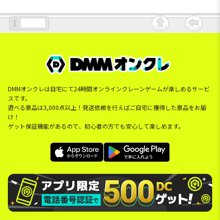
DMMオンクレは自宅にて24時間オンラインクレーンゲームが楽しめるサービ
スです。
遊べる景品は3,000点以上！発送依頼を行えばご自宅に獲得した景品をお届
け！
ゲット保証機能があるので、初心者の方でも安心して楽しめます。