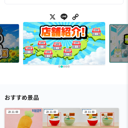
X
Line
Copy Link
おすすめ景品
23.11.03
23.11.03
23.11.03