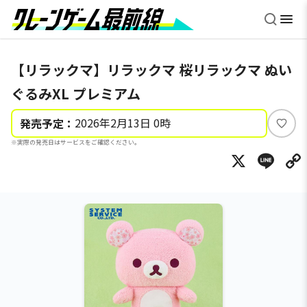
【リラックマ】リラックマ 桜リラックマ ぬい
ぐるみXL プレミアム
2026年2月13日 0時
発売予定：
い
※実際の発売日はサービスをご確認ください。
い
X
Li
ね