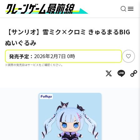
【サンリオ】雪ミク×クロミ きゅるまるBIG
ぬいぐるみ
2026年2月7日 0時
発売予定：
い
※実際の発売日はサービスをご確認ください。
い
X
Li
ね