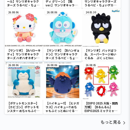
ール】サンリオキャラク
ディ グリーン】【箱
サンリオキャラクターズ
ターズ うるベビ・ちょい
ver.】サンリオキャラク
うるベビ・ちょいデカド
デカドール
ターズ おおきな
ール
26.08.06
SOFVIMATES～マイメロ
26.08.06
24.05.30
ディ マーメイドver. ～
【サンリオ】【Aハローキ
【サンリオ】【Bハンギョ
【サンリオ】バッドばつ
ティ】サンリオキャラク
ドン】サンリオキャラク
丸 スーパーラージぬい
ターズ ハオハオネオンタ
ターズ うるベビ・ちょい
ぐるみ ぷくっとVer.
ウンドールBIGタイプ1
デカドール
26.08.06
26.08.06
26.08.05
【ポケットモンスター】
【ハイキュー!!】【ヒナガ
【EXPO 2025 大阪・関西
【カビゴン】ポケットモ
ラス】ハイキュー!! めち
万博】【Bるんるん】
ンスター めちゃもふぐっ
ゃもふぐっとぬいぐるみ
EXPO2025 ミャクミャク
と ほっこりいやされぬい
～ヒナガラス～
カラフルゴム紐付きぬい
ぐるみ～カビゴン～
ぐるみ
もっと見る