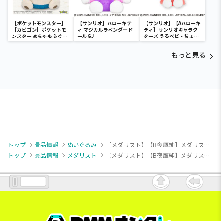
【ポケットモンスター】
【サンリオ】ハローキテ
【サンリオ】【Aハローキ
【カビゴン】ポケットモ
ィ マジカルラベンダード
ティ】サンリオキャラク
ンスター めちゃもふぐっ
ールGJ
ターズ うるベビ・ちょい
と ほっこりいやされぬい
デカドール
ぐるみ～カビゴン～
もっと見る
トップ
景品情報
ぬいぐるみ
【メダリスト】【B夜鷹純】メダリスト コレぬい！②
トップ
景品情報
メダリスト
【メダリスト】【B夜鷹純】メダリスト コレぬい！②