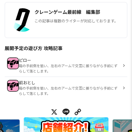
クレーンゲーム最前線 編集部
この記事は複数のライターが対応しております。
展開予定の遊び方 攻略記事
ピロー
箱の手前側を狙い、左右のアームで交互に振りながら手前にず
らして落とします。
前おとし
箱の手前側を狙い、左右のアームで交互に振りながら手前にず
らして落とします。
X
Line
Copy Link