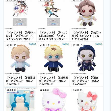
【メダリスト】【D光&い
【メダリスト】【Eいのり
【メダリスト】【A結束い
のり】「メダリスト」キ
&涼佳&理鳳】「メダリ
のり】メダリスト Mぬ
ラキラスタンド付ビッグ
スト」キラキラスタンド
いぐるみVol.1
クリアキーチェーン(EX)
付ビッグクリアキーチェ
25.03.07
ーン(EX)
25.03.14
25.03.14
【メダリスト】【B明浦路
【メダリスト】【B鴗鳥理
【メダリスト】【A狼嵜
司】メダリスト Mぬい
凰】メダリスト Mぬい
光】メダリスト Mぬい
ぐるみVol.1
ぐるみVol.2
ぐるみVol.2
26.08.06
26.08.06
26.08.06