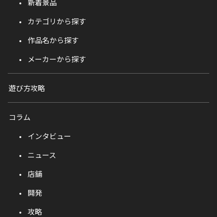
新着景品
カテゴリから探す
作品名から探す
メーカーから探す
遊び方攻略
コラム
インタビュー
ニュース
店舗
開発
攻略