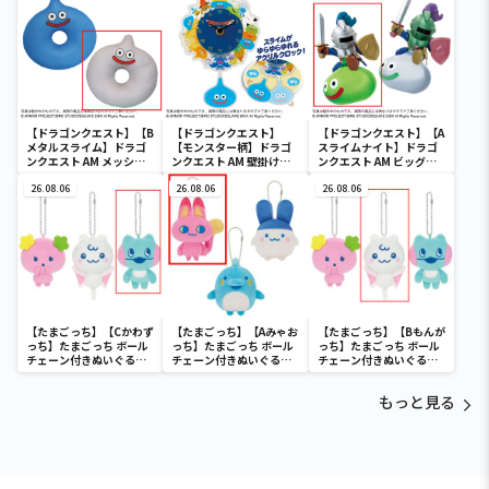
【ドラゴンクエスト】【B
【ドラゴンクエスト】
【ドラゴンクエスト】【A
メタルスライム】ドラゴ
【モンスター柄】ドラゴ
スライムナイト】ドラゴ
ンクエスト AM メッシュ
ンクエスト AM 壁掛け時
ンクエスト AM ビッグク
タイプ円座クッション ス
計 ～モンスターがいっぱ
リアフィギュア スライム
ライム＆メタルスライム
26.08.06
い！編～
26.08.06
ナイト＆メタルライダー
26.08.06
【たまごっち】【Cかわず
【たまごっち】【Aみゃお
【たまごっち】【Bもんが
っち】たまごっち ボール
っち】たまごっち ボール
っち】たまごっち ボール
チェーン付きぬいぐるみ
チェーン付きぬいぐるみ
チェーン付きぬいぐるみ
～Tamagotchi
～Tamagotchi
～Tamagotchi
Paradise～vol.3
Paradise～vol.2-R
Paradise～vol.3
もっと見る