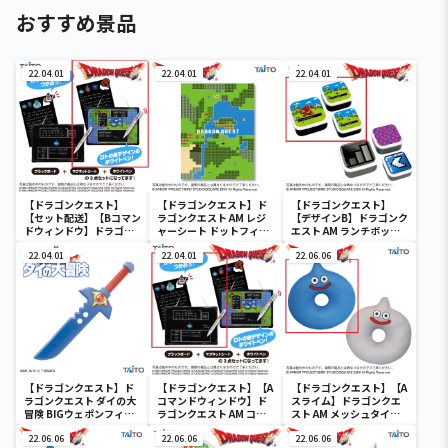
おすすめ景品
22.04.01
22.04.01
22.04.01
【ドラゴンクエスト】
【ドラゴンクエスト】ド
【ドラゴンクエスト】
【セット配送】【Bコマン
ラゴンクエスト AM レジ
【デザインB】ドラゴンク
ドウィンドウ】ドラゴン
ャーシート ドットフィー
エスト AM ランチボック
クエスト AM コマンドウ
ルド
ス ドットフィールド
ィンドウ ブラックボード
22.04.01
22.04.01
22.06.06
【ドラゴンクエスト】ド
【ドラゴンクエスト】【A
【ドラゴンクエスト】【A
ラゴンクエスト ダイの大
コマンドウィンドウ】ド
スライム】ドラゴンクエ
冒険 BIGウェポンフィギ
ラゴンクエスト AM コマ
スト AM メッシュタイプ
ュアコレクション ～パプ
ンドウィンドウ ブラック
円座クッション スライム
ニカのナイフ～
22.06.06
ボード
22.06.06
＆メタルスライム
22.06.06