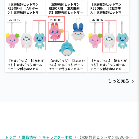
【家庭教師ヒットマン
【家庭教師ヒットマン
【家庭教師ヒットマン
REBORN】【Aリボー
REBORN】【B沢田綱
REBORN】【C獄寺隼
ン】家庭教師ヒットマン
吉】家庭教師ヒットマン
人】家庭教師ヒットマン
REBORN! フェイスポーチ
REBORN! フェイスポーチ
REBORN! フェイスポーチ
vol.1
26.08.06
vol.1
26.08.06
vol.1
26.08.06
【たまごっち】【Cかわず
【たまごっち】【Aみゃお
【たまごっち】【Bもんが
っち】たまごっち ボール
っち】たまごっち ボール
っち】たまごっち ボール
チェーン付きぬいぐるみ
チェーン付きぬいぐるみ
チェーン付きぬいぐるみ
～Tamagotchi
～Tamagotchi
～Tamagotchi
Paradise～vol.3
Paradise～vol.2-R
Paradise～vol.3
もっと見る
トップ
景品情報
キャラクター小物
【家庭教師ヒットマンREBORN】【C:スクアーロ】家庭教師ヒットマンREBORN! ちびぐるみvol.2