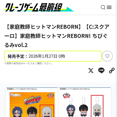
【家庭教師ヒットマンREBORN】【C:スクア
ーロ】家庭教師ヒットマンREBORN! ちびぐ
るみvol.2
2026年1月27日 0時
発売予定：
い
※実際の発売日はサービスをご確認ください。
い
X
Li
ね