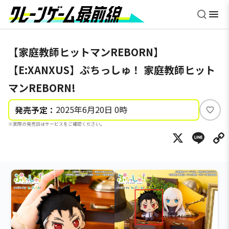
【家庭教師ヒットマンREBORN】
【E:XANXUS】ぷちっしゅ！ 家庭教師ヒット
マンREBORN!
2025年6月20日 0時
発売予定：
い
※実際の発売日はサービスをご確認ください。
い
X
Li
ね