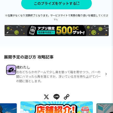
このプライズをゲットする
※在庫がなくなり次第終了となります。サービスサイトで実際の取り扱いを確認してくださ
い。
展開予定の遊び方 攻略記事
橋わたし
左右どちらかのアームで少し奥を狙って箱を寄せつつ、バーの
間にハマったら角を落とすか、浮いている方を持ち上げてバー
の間に落とします。
X
Line
Copy Link