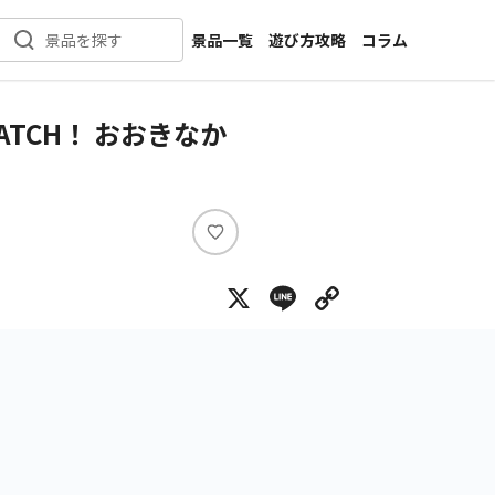
景品一覧
遊び方攻略
コラム
景品を探す
新着景品
インタビュー
カテゴリ一覧
ニュース
TCH！ おおきなか
作品名一覧
店舗
メーカー一覧
開発
攻略
い
プライズ
い
X
Line
Copy Lin
ね
イベント
キャラ特集