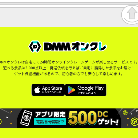
DMMオンクレは自宅にて24時間オンラインクレーンゲームが楽しめるサービスです
遊べる景品は3,000点以上！発送依頼を行えばご自宅に獲得した景品をお届け！
ゲット保証機能があるので、初心者の方でも安心して楽しめます。