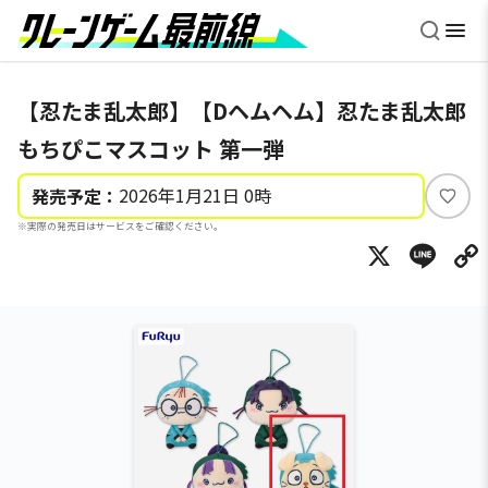
【忍たま乱太郎】【Dヘムヘム】忍たま乱太郎
もちぴこマスコット 第一弾
2026年1月21日 0時
発売予定：
い
※実際の発売日はサービスをご確認ください。
い
X
Li
ね