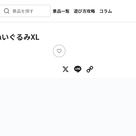
景品一覧
遊び方攻略
コラム
景品を探す
新着景品
インタビュー
カテゴリ一覧
ニュース
いぐるみXL
作品名一覧
店舗
メーカー一覧
開発
い
い
攻略
X
Line
Copy Lin
ね
プライズ
イベント
キャラ特集