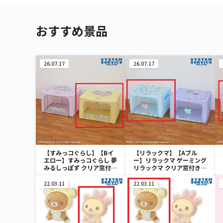
おすすめ景品
26.07.17
26.07.17
【すみっコぐらし】【Bイ
【リラックマ】【Aブル
エロー】すみっコぐらし 夢
ー】リラックマ ゲーミング
みるしっぽず クリア窓付き
リラックマ クリア窓付き収
収納ボックス
納ボックス
22.03.11
22.03.11