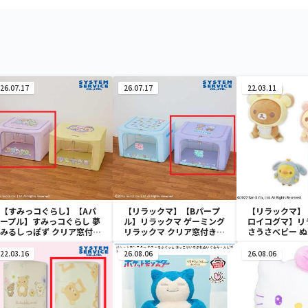
26.07.17
26.07.17
22.03.11
【すみっコぐらし】【Aパ
【リラックマ】【Bパープ
【リラックマ】
ープル】すみっコぐらし 夢
ル】リラックマ ゲーミング
ロイコグマ】リ
みるしっぽず クリア窓付き
リラックマ クリア窓付き収
さうさべビー 
収納ボックス
納ボックス
22.03.16
26.08.06
26.08.06