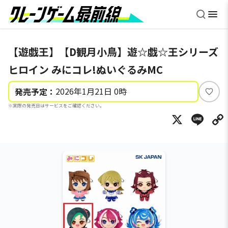
【遊戯王】【D観月小鳥】遊☆戯☆王シリーズ
ヒロイン みにコレ!ぬいぐるみMC
2026年1月21日 0時
発売予定：
い
※実際の発売日はサービスをご確認ください。
い
X
Li
ね