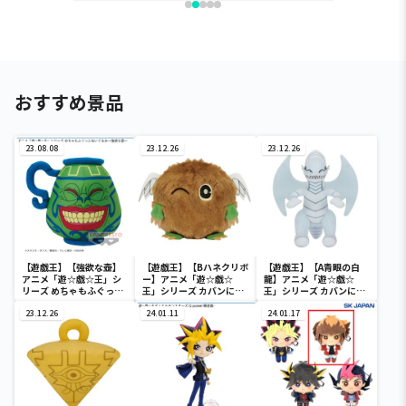
おすすめ景品
23.08.08
23.12.26
23.12.26
【遊戯王】【強欲な壺】
【遊戯王】【Bハネクリボ
【遊戯王】【A青眼の白
アニメ「遊☆戯☆王」シ
ー】アニメ「遊☆戯☆
龍】アニメ「遊☆戯☆
リーズ めちゃもふぐっと
王」シリーズ カバンに付
王」シリーズ カバンに付
ぬいぐるみ～強欲な壺～
けられるぬいぐるみvol.3
けられるぬいぐるみvol.3
23.12.26
24.01.11
24.01.17