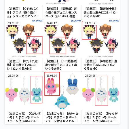
【遊戯王】【C千年パズ
【遊戯王】【闇遊戯】遊
【遊戯王】【B遊城十代】
ル】アニメ「遊☆戯☆
☆戯☆王デュエルモンス
遊☆戯☆王みにコレ！ぬ
王」シリーズ カバンに付
ターズ Q posket-闇遊
いぐるみMC
けられるぬいぐるみvol.3
戯-
24.01.17
24.01.17
24.01.17
【遊戯王】【D九十九遊
【遊戯王】【C不動遊星】
【遊戯王】【A闇遊戲】遊
馬】遊☆戯☆王みにコ
遊☆戯☆王みにコレ！ぬ
☆戯☆王みにコレ！ぬい
レ！ぬいぐるみMC
いぐるみMC
ぐるみMC
26.08.06
26.08.06
26.08.06
【たまごっち】【Cかわず
【たまごっち】【Aみゃお
【たまごっち】【Bもんが
っち】たまごっち ボール
っち】たまごっち ボール
っち】たまごっち ボール
チェーン付きぬいぐるみ
チェーン付きぬいぐるみ
チェーン付きぬいぐるみ
～Tamagotchi
～Tamagotchi
～Tamagotchi
Paradise～vol.3
Paradise～vol.2-R
Paradise～vol.3