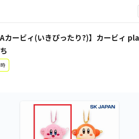
ービィ(いきぴったり?)】カービィ play
ち
0時