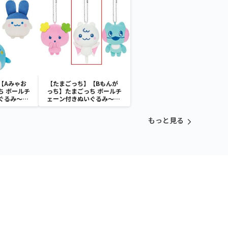
【Aみゃお
【たまごっち】【Bもんが
ち ボールチ
っち】たまごっち ボールチ
ぐるみ～
ェーン付きぬいぐるみ～
aradise～
Tamagotchi Paradise～
vol.3
もっと見る