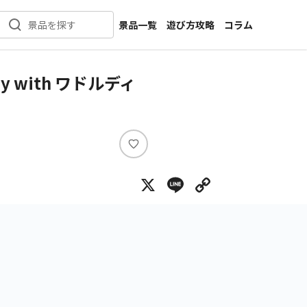
景品一覧
遊び方攻略
コラム
景品を探す
新着景品
インタビュー
カテゴリ一覧
ニュース
 with ワドルディ
作品名一覧
店舗
メーカー一覧
開発
攻略
い
プライズ
い
X
Line
Copy Lin
ね
イベント
キャラ特集