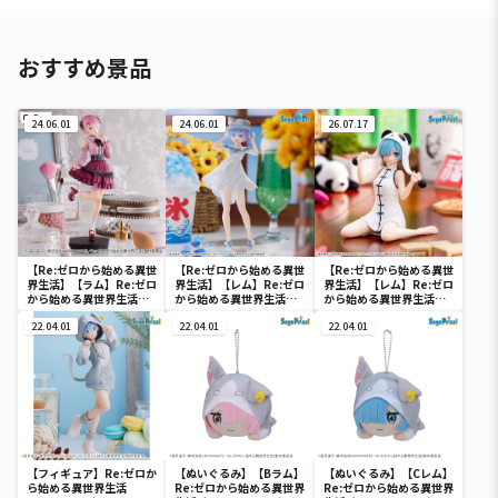
おすすめ景品
24.06.01
24.06.01
26.07.17
【Re:ゼロから始める異世
【Re:ゼロから始める異世
【Re:ゼロから始める異世
界生活】【ラム】Re:ゼロ
界生活】【レム】Re:ゼロ
界生活】【レム】Re:ゼロ
から始める異世界生活
から始める異世界生活
から始める異世界生活
Trio－Try－iT Figure
Luminasta “レム”-に
Yumemirize ‐レム‐～
ーラム・ガーリーコーデ
22.04.01
ゃつの日-
22.04.01
大熊猫～
22.04.01
ー
【フィギュア】Re:ゼロか
【ぬいぐるみ】【Bラム】
【ぬいぐるみ】【Cレム】
ら始める異世界生活
Re:ゼロから始める異世界
Re:ゼロから始める異世界