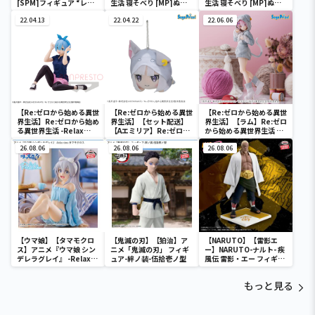
[SPM]フィギュア “レ
生活 寝そべり [MP]ぬい
生活 寝そべり [MP]ぬい
ム”-大精霊パック-
ぐるみ “エミリア＆ラム
ぐるみ “エミリア＆ラム
22.04.13
＆レム”-大精霊パック-
22.04.22
＆レム”-大精霊パック-
22.06.06
【Re:ゼロから始める異世
【Re:ゼロから始める異世
【Re:ゼロから始める異世
界生活】Re:ゼロから始め
界生活】【セット配送】
界生活】【ラム】Re:ゼロ
る異世界生活 -Relax
【Aエミリア】Re:ゼロか
から始める異世界生活 フ
time-レム Training
ら始める異世界生活 寝そ
ィギュア“ラム”-大精霊パ
style ver.
26.08.06
べり [MP]ぬいぐるみ “エ
26.08.06
ック-
26.08.06
ミリア＆ラム＆レム”-大
精霊パック-
【ウマ娘】【タマモクロ
【鬼滅の刃】【狛治】ア
【NARUTO】【雷影エ
ス】アニメ『ウマ娘 シン
ニメ「鬼滅の刃」 フィギ
ー】NARUTO-ナルト- 疾
デレラグレイ』 -Relax
ュア-絆ノ装-伍拾壱ノ型
風伝 雷影・エー フィギュ
time-タマモクロス
ア～五影集結…!!～
もっと見る