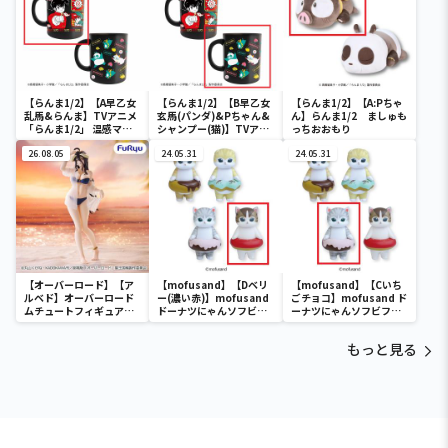
【らんま1/2】【A早乙女
【らんま1/2】【B早乙女
【らんま1/2】【A:Pちゃ
乱馬&らんま】TVアニメ
玄馬(パンダ)&Pちゃん&
ん】らんま1/2 ましゅも
「らんま1/2」 温感マグ
シャンプー(猫)】TVアニ
っちおおもり
カップ
メ「らんま1/2」 温感マ
26.08.05
グカップ
24.05.31
24.05.31
【オーバーロード】【ア
【mofusand】【Dベリ
【mofusand】【Cいち
ルベド】オーバーロード
ー(濃い赤)】mofusand
ごチョコ】mofusand ド
ムチュートフィギュアー
ドーナツにゃんソフビフ
ーナツにゃんソフビフィ
アルベド・aqua ver.ー
ィギュア
ギュア
もっと見る