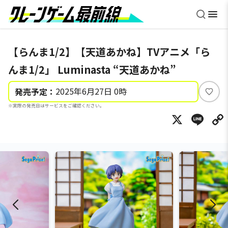
【らんま1/2】【天道あかね】TVアニメ「ら
んま1/2」 Luminasta “天道あかね”
2025年6月27日 0時
発売予定：
い
※実際の発売日はサービスをご確認ください。
い
X
Li
ね