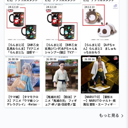
24.12.10
24.12.10
24.12.13
【らんま1/2】【A早乙女
【らんま1/2】【B早乙女
【らんま1/2】【A:Pちゃ
乱馬&らんま】TVアニメ
玄馬(パンダ)&Pちゃん&
ん】らんま1/2 ましゅも
「らんま1/2」 温感マグ
シャンプー(猫)】TVアニ
っちおおもり
カップ
メ「らんま1/2」 温感マ
26.08.06
グカップ
26.08.06
26.08.06
【ウマ娘】【タマモクロ
【鬼滅の刃】【狛治】ア
【NARUTO】【雷影エ
ス】アニメ『ウマ娘 シン
ニメ「鬼滅の刃」 フィギ
ー】NARUTO-ナルト- 疾
デレラグレイ』 -Relax
ュア-絆ノ装-伍拾壱ノ型
風伝 雷影・エー フィギュ
time-タマモクロス
ア～五影集結…!!～
もっと見る