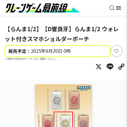
【らんま1/2】【D響良牙】らんま1/2 ウォレ
ット付きスマホショルダーポーチ
2025年6月20日 0時
発売予定：
い
※実際の発売日はサービスをご確認ください。
い
X
Li
ね