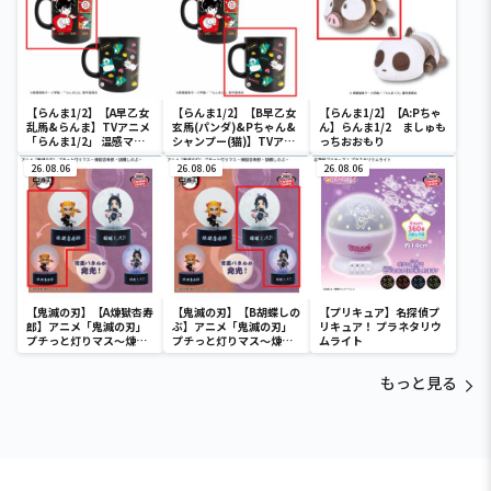
【らんま1/2】【A早乙女
【らんま1/2】【B早乙女
【らんま1/2】【A:Pちゃ
乱馬&らんま】TVアニメ
玄馬(パンダ)&Pちゃん&
ん】らんま1/2 ましゅも
「らんま1/2」 温感マグ
シャンプー(猫)】TVアニ
っちおおもり
カップ
メ「らんま1/2」 温感マ
26.08.06
グカップ
26.08.06
26.08.06
【鬼滅の刃】【A煉獄杏寿
【鬼滅の刃】【B胡蝶しの
【プリキュア】名探偵プ
郎】アニメ「鬼滅の刃」
ぶ】アニメ「鬼滅の刃」
リキュア！ プラネタリウ
プチっと灯りマス～煉獄
プチっと灯りマス～煉獄
ムライト
杏寿郎・胡蝶しのぶ～
杏寿郎・胡蝶しのぶ～
もっと見る