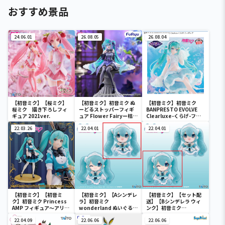
おすすめ景品
24.06.01
26.08.05
26.08.04
【初音ミク】【桜ミク】
【初音ミク】初音ミク ぬ
【初音ミク】初音ミク
桜ミク 描き下ろしフィ
ーどるストッパーフィギ
BANPRESTO EVOLVE
ギュア 2021ver.
ュア Flower Fairyー桔梗
Clearluxe-くらげ-フィ
ー
ギュア
22.03.26
22.04.01
22.04.01
【初音ミク】【初音ミ
【初音ミク】【Aシンデレ
【初音ミク】【セット配
ク】初音ミク Princess
ラ】初音ミク
送】【Bシンデレラ ウィ
AMP フィギュア～アリス
wonderland ぬいぐるみ
ンク】初音ミク
ver.～
vol.4
wonderland ぬいぐるみ
22.04.09
22.06.06
vol.4
22.06.06