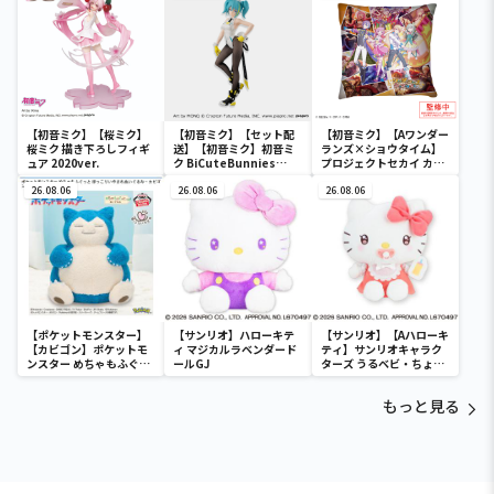
【初音ミク】【桜ミク】
【初音ミク】【セット配
【初音ミク】【Aワンダー
桜ミク 描き下ろしフィギ
送】【初音ミク】初音ミ
ランズ×ショウタイム】
ュア 2020ver.
ク BiCuteBunnies
プロジェクトセカイ カラ
Figure－ストリートver.
フルステージ！ feat. 初
26.08.06
－
26.08.06
音ミク クッションVol.2
26.08.06
【ポケットモンスター】
【サンリオ】ハローキテ
【サンリオ】【Aハローキ
【カビゴン】ポケットモ
ィ マジカルラベンダード
ティ】サンリオキャラク
ンスター めちゃもふぐっ
ールGJ
ターズ うるベビ・ちょい
と ほっこりいやされぬい
デカドール
ぐるみ～カビゴン～
もっと見る