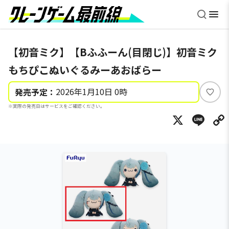
【初音ミク】【Bふふーん(目閉じ)】初音ミク
もちぴこぬいぐるみーあおばらー
2026年1月10日 0時
発売予定：
い
※実際の発売日はサービスをご確認ください。
い
X
Li
ね