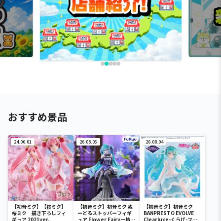
おすすめ景品
24.06.01
26.08.05
26.08.04
【初音ミク】【桜ミク】
【初音ミク】初音ミク ぬ
【初音ミク】初音ミク
桜ミク 描き下ろしフィ
ーどるストッパーフィギ
BANPRESTO EVOLVE
ギュア 2021ver.
ュア Flower Fairyー桔梗
Clearluxe-くらげ-フィ