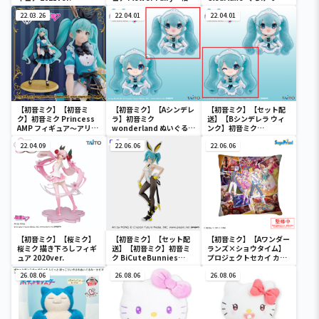
ー
ギュア
22.03.26
22.04.01
22.04.01
【初音ミク】【初音ミ
【初音ミク】【Aシンデレ
【初音ミク】【セット配
ク】初音ミク Princess
ラ】初音ミク
送】【Bシンデレラ ウィ
AMP フィギュア～アリス
wonderland ぬいぐるみ
ンク】初音ミク
ver.～
vol.4
wonderland ぬいぐるみ
22.04.09
22.06.06
vol.4
22.06.06
【初音ミク】【桜ミク】
【初音ミク】【セット配
【初音ミク】【Aワンダー
桜ミク 描き下ろしフィギ
送】【初音ミク】初音ミ
ランズ×ショウタイム】
ュア 2020ver.
ク BiCuteBunnies
プロジェクトセカイ カラ
Figure－ストリートver.
フルステージ！ feat. 初
26.08.06
－
26.08.06
音ミク クッションVol.2
26.08.06