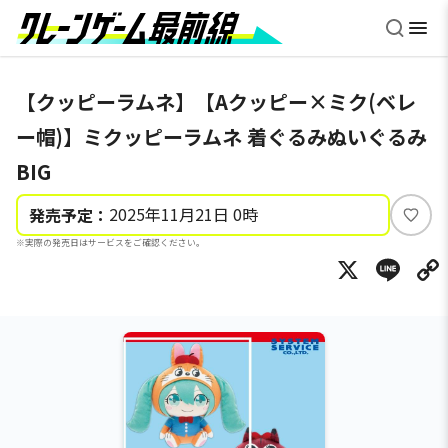
【クッピーラムネ】【Aクッピー×ミク(ベレ
ー帽)】ミクッピーラムネ 着ぐるみぬいぐるみ
BIG
2025年11月21日 0時
発売予定：
い
※実際の発売日はサービスをご確認ください。
い
X
Li
ね