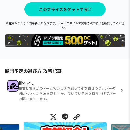
このプライズをゲットする
※在庫がなくなり次第終了となります。サービスサイトで実際の取り扱いを確認してくださ
い。
展開予定の遊び方 攻略記事
橋わたし
左右どちらかのアームで少し奥を狙って箱を寄せつつ、バーの
間にハマったら角を落とすか、浮いている方を持ち上げてバー
の間に落とします。
X
Line
Copy Link