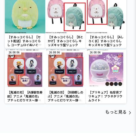
【すみっコぐらし】【セ
【すみっコぐらし】【Bと
【すみっコぐらし】【Aし
ット配送】すみっコぐら
かげ】すみっコぐらし キ
ろくま】すみっコぐらし
し コーデュロイぬいぐる
ッズキャラ型リュック
キッズキャラ型リュック
みXL プレミアム ぺんぎ
ん？
26.08.06
26.08.06
26.08.06
【鬼滅の刃】【A煉獄杏寿
【鬼滅の刃】【B胡蝶しの
【プリキュア】名探偵プ
郎】アニメ「鬼滅の刃」
ぶ】アニメ「鬼滅の刃」
リキュア！ プラネタリウ
プチっと灯りマス～煉獄
プチっと灯りマス～煉獄
ムライト
杏寿郎・胡蝶しのぶ～
杏寿郎・胡蝶しのぶ～
もっと見る