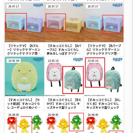
ル
付き収納ボックス
26.07.17
26.07.17
26.07.17
【リラックマ】【Aブル
【すみっコぐらし】【Aパ
【リラックマ】【Bパープ
ー】リラックマ ゲーミン
ープル】すみっコぐらし
ル】リラックマ ゲーミン
グリラックマ クリア窓付
夢みるしっぽず クリア窓
グリラックマ クリア窓付
き収納ボックス
付き収納ボックス
き収納ボックス
22.03.04
22.03.16
22.03.16
【すみっコぐらし】【セ
【すみっコぐらし】【Bと
【すみっコぐらし】【Aし
ット配送】すみっコぐら
かげ】すみっコぐらし キ
ろくま】すみっコぐらし
し コーデュロイぬいぐる
ッズキャラ型リュック
キッズキャラ型リュック
みXL プレミアム ぺんぎ
ん？
26.08.05
26.08.05
26.08.05