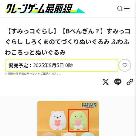
【すみっコぐらし】【Bぺんぎん？】すみっコ
ぐらし しろくまのてづくりぬいぐるみ ふわふ
わころっとぬいぐるみ
2025年9月5日 0時
発売予定：
い
※実際の発売日はサービスをご確認ください。
い
X
Li
ね