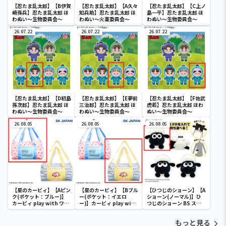
【忍たま乱太郎】【B伊賀
【忍たま乱太郎】【A久々
【忍たま乱太郎】【C上ノ
崎孫兵】忍たま乱太郎 ほ
知兵助】忍たま乱太郎 ほ
島一平】忍たま乱太郎 ほ
わぬい～生物委員会～
わぬい～火薬委員会～
わぬい～生物委員会～
26.07.22
26.07.22
26.07.22
【忍たま乱太郎】【D初島
【忍たま乱太郎】【E夢前
【忍たま乱太郎】【F佐武
孫次郎】忍たま乱太郎 ほ
三治郎】忍たま乱太郎 ほ
虎若】忍たま乱太郎 ほわ
わぬい～生物委員会～
わぬい～生物委員会～
ぬい～生物委員会～
26.08.05
26.08.05
26.08.05
【星のカービィ】【Aピン
【星のカービィ】【Bブル
【ひつじのショーン】【A
ク(ポケット：ブルー)】
ー(ポケット：イエロ
ショーン(ノーマル)】ひ
カービィ play with ワド
ー)】カービィ play with
つじのショーン BS スマ
ルディ ボストンバッグ
ワドルディ ボストンバッ
ホショーンルダー
グ
もっと見る