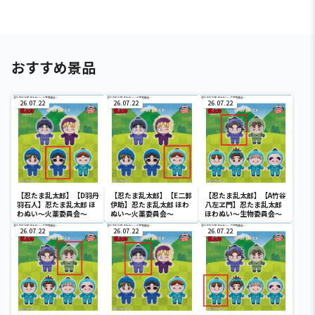
おすすめ景品
26.07.22
26.07.22
26.07.22
【忍たま乱太郎】【D羽丹
【忍たま乱太郎】【E二郭
【忍たま乱太郎】【A竹谷
羽石人】忍たま乱太郎 ほ
伊助】忍たま乱太郎 ほわ
八左ヱ門】忍たま乱太郎
わぬい～火薬委員会～
ぬい～火薬委員会～
ほわぬい～生物委員会～
26.07.22
26.07.22
26.07.22