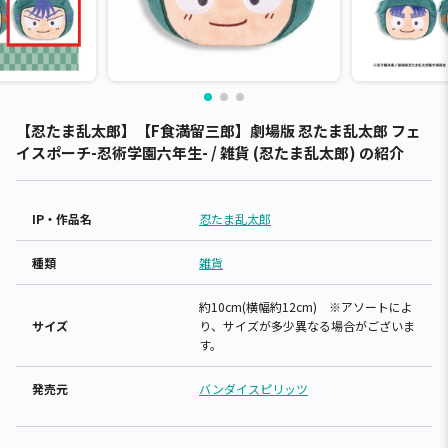
【忍たま乱太郎】【F食満留三郎】劇場版 忍たま乱太郎 フェ
イスポーチ-忍術学園六年生- / 雑貨 (忍たま乱太郎) の紹介
IP・作品名
忍たま乱太郎
種類
雑貨
約10cm(横幅約12cm) ※アソートによ
サイズ
り、サイズが多少異なる場合がございま
す。
発売元
バンダイスピリッツ