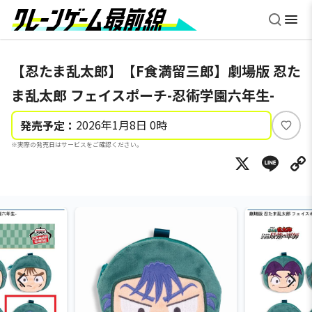
【忍たま乱太郎】【F食満留三郎】劇場版 忍た
ま乱太郎 フェイスポーチ-忍術学園六年生-
2026年1月8日 0時
発売予定：
い
※実際の発売日はサービスをご確認ください。
い
X
Li
ね