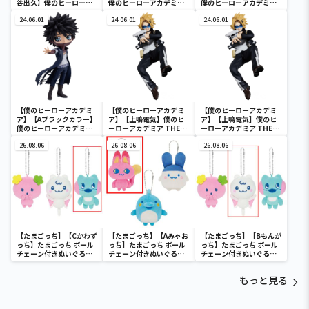
谷出久】僕のヒーローア
僕のヒーローアカデミア
僕のヒーローアカデミア
カデミア BRAVEGRAPH
Q posket-荼毘-
Q posket-荼毘-
＃2 vol.2
24.06.01
24.06.01
24.06.01
【僕のヒーローアカデミ
【僕のヒーローアカデミ
【僕のヒーローアカデミ
ア】【Aブラックカラー】
ア】【上鳴電気】僕のヒ
ア】【上鳴電気】僕のヒ
僕のヒーローアカデミア
ーローアカデミア THE
ーローアカデミア THE
Q posket-荼毘-
AMAZING HEROES
AMAZING HEROES
26.08.06
vol.21
26.08.06
vol.21
26.08.06
【たまごっち】【Cかわず
【たまごっち】【Aみゃお
【たまごっち】【Bもんが
っち】たまごっち ボール
っち】たまごっち ボール
っち】たまごっち ボール
チェーン付きぬいぐるみ
チェーン付きぬいぐるみ
チェーン付きぬいぐるみ
～Tamagotchi
～Tamagotchi
～Tamagotchi
Paradise～vol.3
Paradise～vol.2-R
Paradise～vol.3
もっと見る