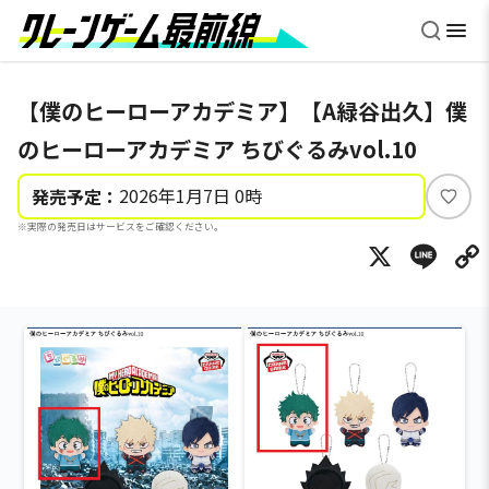
【僕のヒーローアカデミア】【A緑谷出久】僕
のヒーローアカデミア ちびぐるみvol.10
2026年1月7日 0時
発売予定：
い
※実際の発売日はサービスをご確認ください。
い
X
Li
ね