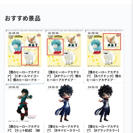
おすすめ景品
26.08.06
26.08.06
26.08.06
【僕のヒーローアカデミ
【僕のヒーローアカデミ
【僕のヒーローアカデミ
ア】【Cオールマイゴー
ア】【Aデクシープ】僕の
ア】【Bバクドッグ】僕の
ト】僕のヒーローアカデ
ヒーローアカデミア
ヒーローアカデミア
ミア Fluffy Puffy～デク
Fluffy Puffy～デクシー
Fluffy Puffy～デクシー
シープ＆バクドッグ＆オ
24.06.01
プ＆バクドッグ＆オール
24.06.01
プ＆バクドッグ＆オール
24.06.01
ールマイゴート～
マイゴート～
マイゴート～
【僕のヒーローアカデミ
【僕のヒーローアカデミ
【僕のヒーローアカデミ
ア】【セット配送】【緑
ア】【Bネイビーカラー】
ア】【Aブラックカラー】