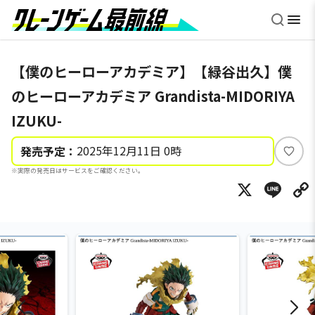
【僕のヒーローアカデミア】【緑谷出久】僕
のヒーローアカデミア Grandista-MIDORIYA
IZUKU-
2025年12月11日 0時
発売予定：
い
※実際の発売日はサービスをご確認ください。
い
X
Li
ね