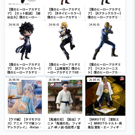
【僕のヒーローアカデミ
【僕のヒーローアカデミ
【僕のヒーローアカデミ
ア】【セット配送】【緑
ア】【Bネイビーカラー】
ア】【Aブラックカラー】
谷出久】僕のヒーローア
僕のヒーローアカデミア
僕のヒーローアカデミア
カデミア BRAVEGRAPH
Q posket-荼毘-
Q posket-荼毘-
＃2 vol.2
24.06.01
24.06.01
24.06.01
【僕のヒーローアカデミ
【僕のヒーローアカデミ
【僕のヒーローアカデミ
ア】【Aブラックカラー】
ア】【上鳴電気】僕のヒ
ア】【ベストジーニス
僕のヒーローアカデミア
ーローアカデミア THE
ト】僕のヒーローアカデ
Q posket-荼毘-
AMAZING HEROES
ミア THE AMAZING
26.08.06
vol.21
26.08.06
HEROES vol.26
26.08.06
【ウマ娘】【タマモクロ
【鬼滅の刃】【狛治】ア
【NARUTO】【雷影エ
ス】アニメ『ウマ娘 シン
ニメ「鬼滅の刃」 フィギ
ー】NARUTO-ナルト- 疾
デレラグレイ』 -Relax
ュア-絆ノ装-伍拾壱ノ型
風伝 雷影・エー フィギュ
time-タマモクロス
ア～五影集結…!!～