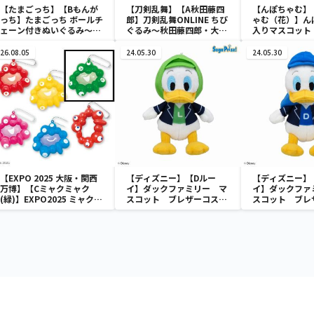
【たまごっち】【Bもんが
【刀剣乱舞】【A秋田藤四
【んぽちゃむ】
っち】たまごっち ボールチ
郎】刀剣乱舞ONLINE ちび
ゃむ（花）】ん
ェーン付きぬいぐるみ～
ぐるみ～秋田藤四郎・大倶
入りマスコット
Tamagotchi Paradise～
利伽羅・へし切長谷部・獅
vol.3
子王・火車切～
26.08.05
24.05.30
24.05.30
【EXPO 2025 大阪・関西
【ディズニー】【Dルー
【ディズニー】
万博】【Cミャクミャク
イ】ダックファミリー マ
イ】ダックファ
(緑)】EXPO2025 ミャクミ
スコット ブレザーコスチ
スコット ブレ
ャク カラフルスクイーズマ
ューム
ューム
スコット