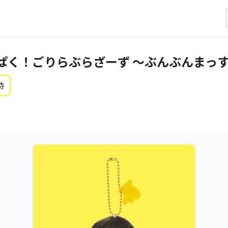
ぱく！ごりらぶらざーず ～ぶんぶんまっ
時