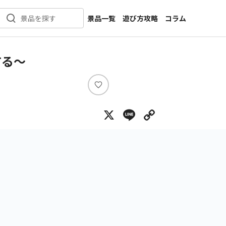
景品一覧
遊び方攻略
コラム
景品を探す
新着景品
インタビュー
カテゴリ一覧
ニュース
する～
作品名一覧
店舗
メーカー一覧
開発
い
い
攻略
X
Line
Copy Lin
ね
プライズ
イベント
キャラ特集