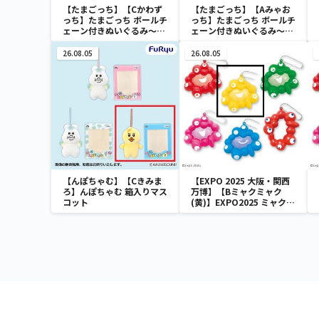
【たまごっち】【Cかわず
【たまごっち】【Aみゃお
っち】たまごっち ボールチ
っち】たまごっち ボールチ
ェーン付きぬいぐるみ～
ェーン付きぬいぐるみ～
Tamagotchi Paradise～
Tamagotchi Paradise～
vol.3
vol.2-R
26.08.05
26.08.05
【んぽちゃむ】【Cきみま
【EXPO 2025 大阪・関西
ろ】んぽちゃむ 箱入りマス
万博】【Bミャクミャク
コット
(黄)】EXPO2025 ミャクミ
ャク カラフルスクイーズマ
スコット