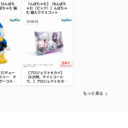
【Aんぽち
【んぽちゃむ】【Bんぽち
ぽちゃむ 箱
ゃむ（ピンク）】んぽちゃ
む 箱入りマスコット
24.06.01
【Cデュー
【プロジェクトセカイ】
ミリー マ
【E25時、ナイトコード
ザーコスチ
で。】プロジェクトセカイ
カラフルステージ！ feat.
初音ミク ビジュアルボー
もっと見る
ド