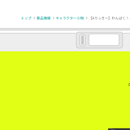
トップ
景品情報
キャラクター小物
【Aりっきー】わんぱく！