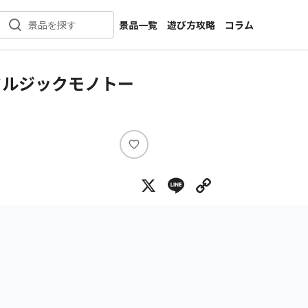
景品一覧
遊び方攻略
コラム
景品を探す
新着景品
インタビュー
カテゴリ一覧
ニュース
タルジックモノトー
作品名一覧
店舗
メーカー一覧
開発
攻略
い
プライズ
い
X
Line
Copy Lin
ね
イベント
キャラ特集