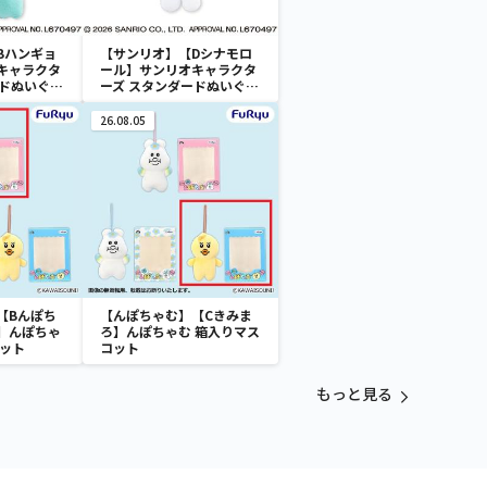
Bハンギョ
【サンリオ】【Dシナモロ
キャラクタ
ール】サンリオキャラクタ
ードぬいぐる
ーズ スタンダードぬいぐる
スケース
みリール付きパスケース
26.08.05
【Bんぽち
【んぽちゃむ】【Cきみま
】んぽちゃ
ろ】んぽちゃむ 箱入りマス
コット
コット
もっと見る