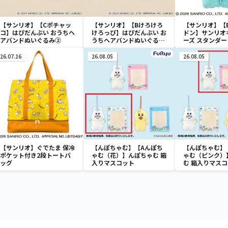
【サンリオ】【Cポチャッ
【サンリオ】【Bけろけろ
【サンリオ】【
コ】はぴだんぶい おうちヘ
けろっぴ】はぴだんぶい お
ドン】サンリオ
アバンドぬいぐるみ②
うちヘアバンドぬいぐるみ
ーズ スタンダ
②
みリール付きパ
26.07.16
26.08.05
26.08.05
【サンリオ】ぐでたま 保冷
【んぽちゃむ】【Aんぽち
【んぽちゃむ】
ポケット付き2段トートバ
ゃむ（花）】んぽちゃむ 箱
ゃむ（ピンク）
ッグ
入りマスコット
む 箱入りマス