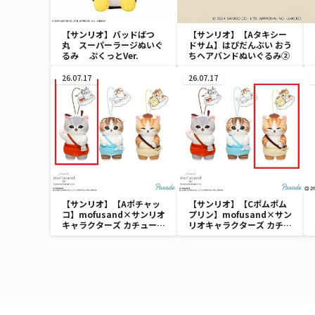
【サンリオ】バッドばつ
【サンリオ】【Aタキシー
丸 スーパーラージぬいぐ
ドサム】はぴだんぶい おう
るみ ぷくっとVer.
ちヘアバンドぬいぐるみ②
26.07.17
26.07.17
【サンリオ】【Aポチャッ
【サンリオ】【Cポムポム
コ】mofusand×サンリオ
プリン】mofusand×サン
キャラクターズ カチューシ
リオキャラクターズ カチュ
ャマスコット②
ーシャマスコット②