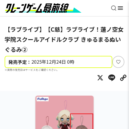
【ラブライブ】【C慈】ラブライブ！蓮ノ空女
学院スクールアイドルクラブ きゅるまるぬい
ぐるみ②
2025年12月24日 0時
発売予定：
い
※実際の発売日はサービスをご確認ください。
い
X
Li
ね