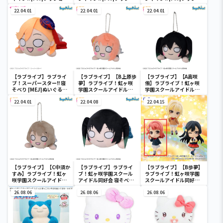
ン“1年生”ｆｅａｔ．三
ン“1年生”ｆｅａｔ．三
ン“1年生”ｆｅａｔ．三
月八日
22.04.01
月八日
22.04.01
月八日
22.04.01
【ラブライブ】ラブライ
【ラブライブ】【B上原歩
【ラブライブ】【A高咲
ブ！スーパースター!! 寝
夢】ラブライブ！虹ヶ咲
侑】ラブライブ！虹ヶ咲
そべり [MEJ]ぬいぐる
学園スクールアイドル同
学園スクールアイドル同
み“澁谷かのん-START!!
好会 寝そべり [MP]
好会 寝そべり [MP]
True dreams”
22.04.01
[KCM]冬制服style Vol.1
22.04.08
[KCM]冬制服style Vol.1
22.04.15
【ラブライブ】【C中須か
【ラブライブ】ラブライ
【ラブライブ】【B歩夢】
すみ】ラブライブ！虹ヶ
ブ！虹ヶ咲学園スクール
ラブライブ！虹ヶ咲学園
咲学園スクールアイドル
アイドル同好会 寝そべり
スクールアイドル同好会
同好会 寝そべり [MP]
[MEJ]ぬいぐるみ“高咲
ちょびるめフィギュア－
[KCM]冬制服style Vol.1
26.08.06
侑”
26.08.06
二年生－
26.08.06