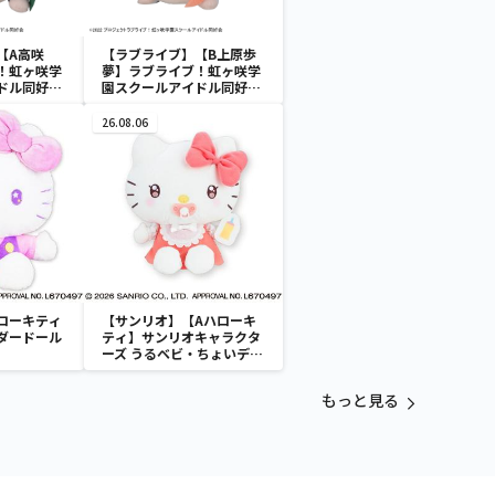
【A高咲
【ラブライブ】【B上原歩
！虹ヶ咲学
夢】ラブライブ！虹ヶ咲学
ドル同好会
園スクールアイドル同好会
KCM]冬制
寝そべり [MP][KCM]冬制
服style Vol.1
26.08.06
ローキティ
【サンリオ】【Aハローキ
ダードール
ティ】サンリオキャラクタ
ーズ うるベビ・ちょいデカ
ドール
もっと見る