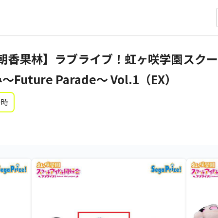
朝香果林】ラブライブ！虹ヶ咲学園スク
ture Parade～ Vol.1（EX）
0時