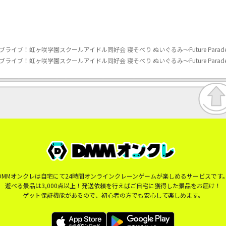
ブ！虹ヶ咲学園スクールアイドル同好会 寝そべり ぬいぐるみ～Future Parade～ 
ブ！虹ヶ咲学園スクールアイドル同好会 寝そべり ぬいぐるみ～Future Parade～ 
DMMオンクレは自宅にて24時間オンラインクレーンゲームが楽しめるサービスです
遊べる景品は3,000点以上！発送依頼を行えばご自宅に獲得した景品をお届け！
ゲット保証機能があるので、初心者の方でも安心して楽しめます。