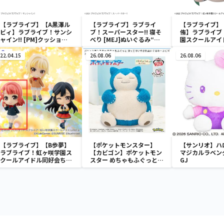
【ラブライブ】【A黒澤ル
【ラブライブ】ラブライ
【ラブライブ】
ビィ】ラブライブ！サンシ
ブ！スーパースター!! 寝そ
侑】ラブライブ
ャイン!! [PM]クッショ
べり [MEJ]ぬいぐるみ“澁
園スクールアイ
ン“1年生”ｆｅａｔ．三月
谷かのん-START!! True
寝そべり [MP][
八日
dreams”
服style Vol.1
22.04.15
26.08.06
26.08.06
【ラブライブ】【B歩夢】
【ポケットモンスター】
【サンリオ】ハ
ラブライブ！虹ヶ咲学園ス
【カビゴン】ポケットモン
マジカルラベン
クールアイドル同好会ちょ
スター めちゃもふぐっと
GJ
びるめフィギュア－二年生
ほっこりいやされぬいぐる
－
み～カビゴン～