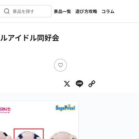
景品一覧
遊び方攻略
コラム
景品を探す
新着景品
インタビュー
カテゴリ一覧
ニュース
ールアイドル同好会
作品名一覧
店舗
メーカー一覧
開発
攻略
い
プライズ
い
X
Line
Copy Lin
ね
イベント
キャラ特集