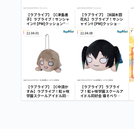
【ラブライブ】【C津島善
【ラブライブ】【B国木田
子】ラブライブ！サンシャ
花丸】ラブライブ！サンシ
イン!! [PM]クッション“1
ャイン!! [PM]クッショ
年生”ｆｅａｔ．三月八日
ン“1年生”ｆｅａｔ．三月
八日
22.04.01
22.04.08
【ラブライブ】【C中須か
【ラブライブ】ラブライ
すみ】ラブライブ！虹ヶ咲
ブ！虹ヶ咲学園スクールア
学園スクールアイドル同好
イドル同好会 寝そべり
会 寝そべり [MP][KCM]冬
[MEJ]ぬいぐるみ“高咲 侑”
制服style Vol.1