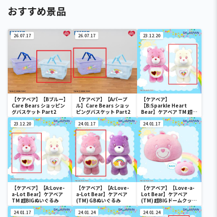
おすすめ景品
26.07.17
26.07.17
23.12.20
【ケアベア】【Bブルー】
【ケアベア】【Aパープ
【ケアベア】
Care Bears ショッピン
ル】Care Bears ショッ
【B:Sparkle Heart
グバスケット Part2
ピングバスケット Part2
Bear】ケアベア TM 超
BIGぬいぐるみ
23.12.20
24.01.17
24.01.17
【ケアベア】【A:Love-
【ケアベア】【A:Love-
【ケアベア】【Love-a-
a-Lot Bear】ケアベア
a-Lot Bear】ケアベア
Lot Bear】ケアベア
TM 超BIGぬいぐるみ
(TM) GBぬいぐるみ
(TM) 超BIGドームクッシ
ョン
24.01.17
24.01.24
24.01.24