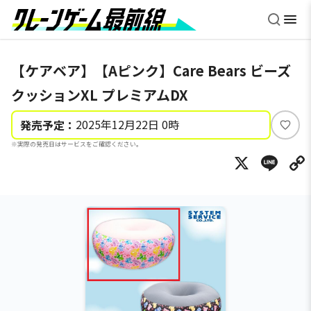
【ケアベア】【Aピンク】Care Bears ビーズ
クッションXL プレミアムDX
2025年12月22日 0時
発売予定：
い
※実際の発売日はサービスをご確認ください。
い
X
Li
ね