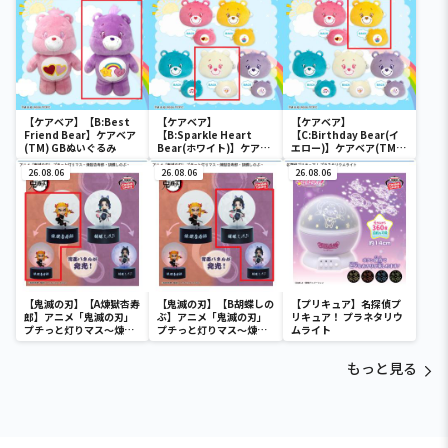
【ケアベア】【B:Best
【ケアベア】
【ケアベア】
Friend Bear】ケアベア
【B:Sparkle Heart
【C:Birthday Bear(イ
(TM) GBぬいぐるみ
Bear(ホワイト)】ケアベ
エロー)】ケアベア(TM)
ア(TM)フェイスポーチ
フェイスポーチ
26.08.06
26.08.06
26.08.06
【鬼滅の刃】【A煉獄杏寿
【鬼滅の刃】【B胡蝶しの
【プリキュア】名探偵プ
郎】アニメ「鬼滅の刃」
ぶ】アニメ「鬼滅の刃」
リキュア！ プラネタリウ
プチっと灯りマス～煉獄
プチっと灯りマス～煉獄
ムライト
杏寿郎・胡蝶しのぶ～
杏寿郎・胡蝶しのぶ～
もっと見る